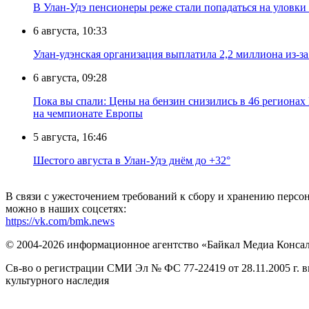
В Улан-Удэ пенсионеры реже стали попадаться на уловк
6 августа, 10:33
Улан-удэнская организация выплатила 2,2 миллиона из-з
6 августа, 09:28
Пока вы спали: Цены на бензин снизились в 46 регионах
на чемпионате Европы
5 августа, 16:46
Шестого августа в Улан-Удэ днём до +32°
В связи с ужесточением требований к сбору и хранению перс
можно в наших соцсетях:
https://vk.com/bmk.news
© 2004-2026 информационное агентство «Байкал Медиа Конса
Св-во о регистрации СМИ Эл № ФС 77-22419 от 28.11.2005 г. 
культурного наследия