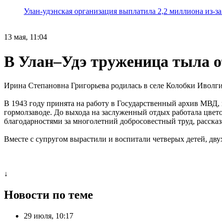
Улан-удэнская организация выплатила 2,2 миллиона из-з
13 мая, 11:04
В Улан–Удэ труженица тыла о
Ирина Степановна Григорьева родилась в селе Колобки Иволги
В 1943 году принята на работу в Государственный архив МВД, и
гормолзаводе. До выхода на заслуженный отдых работала цвет
благодарностями за многолетний добросовестный труд, расска
Вместе с супругом вырастили и воспитали четверых детей, дву
↓
Новости по теме
29 июля, 10:17