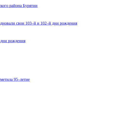
кого района Бурятии
здновали свои 103–й и 102–й дни рождения
 дни рождения
тметила 95–летие