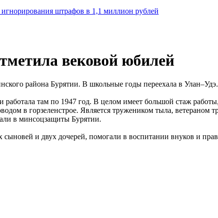
а игнорирования штрафов в 1,1 миллион рублей
тметила вековой юбилей
нского района Бурятии. В школьные годы переехала в Улан–Удэ.
 работала там по 1947 год. В целом имеет большой стаж работы, 
оводом в горзеленстрое. Является тружеником тыла, ветераном 
зали в минсоцзащиты Бурятии.
х сыновей и двух дочерей, помогали в воспитании внуков и прав