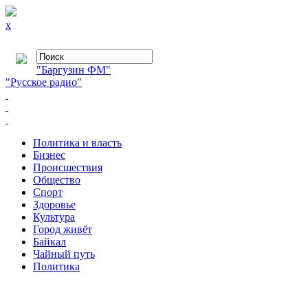
x
"Баргузин ФМ"
"Русское радио"
Политика и власть
Бизнес
Происшествия
Общество
Cпорт
Здоровье
Культура
Город живёт
Байкал
Чайный путь
Политика