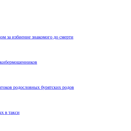
дом за избиение знакомого до смерти
и кибермошенников
атоков родословных бурятских родов
ых в такси