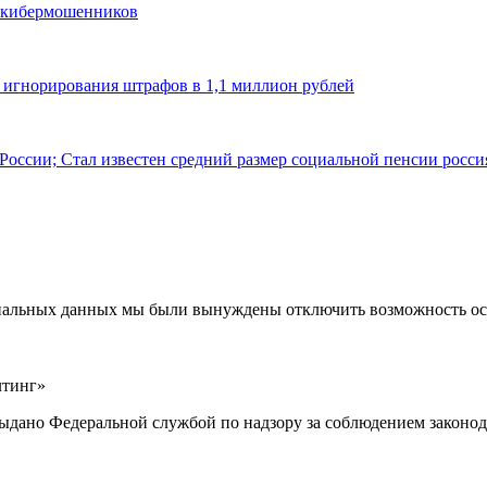
и кибермошенников
а игнорирования штрафов в 1,1 миллион рублей
 России; Стал известен средний размер социальной пенсии росс
ональных данных мы были вынуждены отключить возможность ост
лтинг»
выдано Федеральной службой по надзору за соблюдением законод