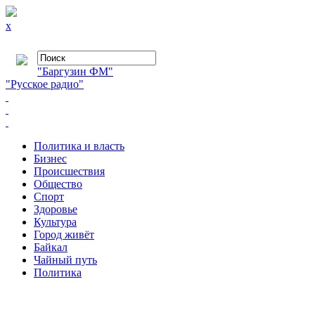
x
"Баргузин ФМ"
"Русское радио"
Политика и власть
Бизнес
Происшествия
Общество
Cпорт
Здоровье
Культура
Город живёт
Байкал
Чайный путь
Политика