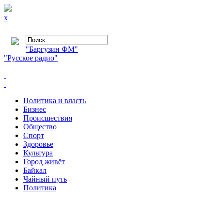
x
"Баргузин ФМ"
"Русское радио"
Политика и власть
Бизнес
Происшествия
Общество
Cпорт
Здоровье
Культура
Город живёт
Байкал
Чайный путь
Политика