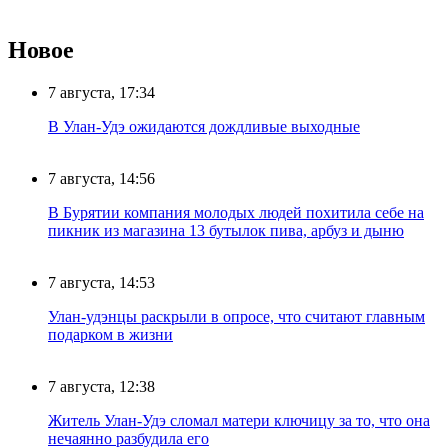
Новое
7 августа, 17:34
В Улан-Удэ ожидаются дождливые выходные
7 августа, 14:56
В Бурятии компания молодых людей похитила себе на
пикник из магазина 13 бутылок пива, арбуз и дыню
7 августа, 14:53
Улан-удэнцы раскрыли в опросе, что считают главным
подарком в жизни
7 августа, 12:38
Житель Улан-Удэ сломал матери ключицу за то, что она
нечаянно разбудила его