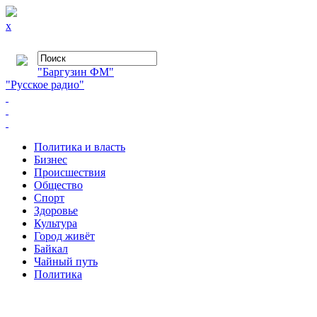
x
"Баргузин ФМ"
"Русское радио"
Политика и власть
Бизнес
Происшествия
Общество
Cпорт
Здоровье
Культура
Город живёт
Байкал
Чайный путь
Политика