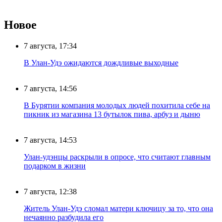
Новое
7 августа, 17:34
В Улан-Удэ ожидаются дождливые выходные
7 августа, 14:56
В Бурятии компания молодых людей похитила себе на
пикник из магазина 13 бутылок пива, арбуз и дыню
7 августа, 14:53
Улан-удэнцы раскрыли в опросе, что считают главным
подарком в жизни
7 августа, 12:38
Житель Улан-Удэ сломал матери ключицу за то, что она
нечаянно разбудила его