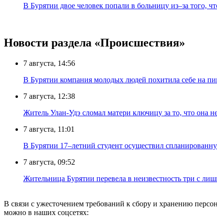
В Бурятии двое человек попали в больницу из–за того, ч
Новости раздела «Происшествия»
7 августа, 14:56
В Бурятии компания молодых людей похитила себе на пик
7 августа, 12:38
Житель Улан-Удэ сломал матери ключицу за то, что она н
7 августа, 11:01
В Бурятии 17–летний студент осуществил спланированну
7 августа, 09:52
Жительница Бурятии перевела в неизвестность три с лиш
В связи с ужесточением требований к сбору и хранению перс
можно в наших соцсетях: