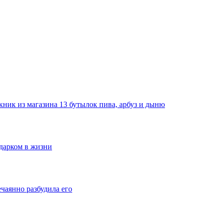
ник из магазина 13 бутылок пива, арбуз и дыню
одарком в жизни
ечаянно разбудила его