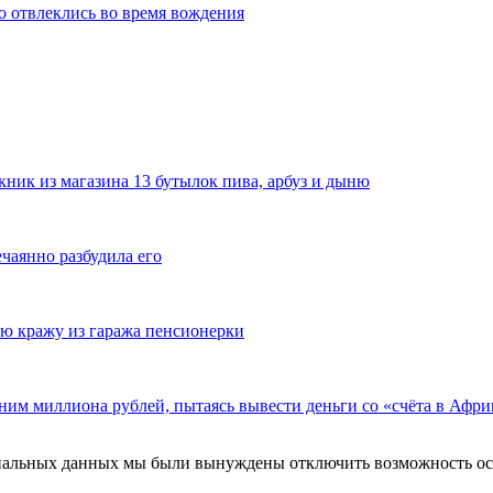
то отвлеклись во время вождения
ник из магазина 13 бутылок пива, арбуз и дыню
ечаянно разбудила его
ю кражу из гаража пенсионерки
ним миллиона рублей, пытаясь вывести деньги со «счёта в Афри
ональных данных мы были вынуждены отключить возможность ост