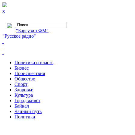
x
"Баргузин ФМ"
"Русское радио"
Политика и власть
Бизнес
Происшествия
Общество
Cпорт
Здоровье
Культура
Город живёт
Байкал
Чайный путь
Политика