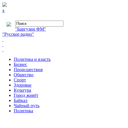
x
"Баргузин ФМ"
"Русское радио"
Политика и власть
Бизнес
Происшествия
Общество
Cпорт
Здоровье
Культура
Город живёт
Байкал
Чайный путь
Политика