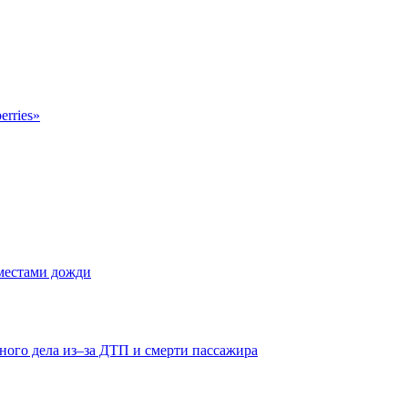
erries»
 местами дожди
ного дела из–за ДТП и смерти пассажира