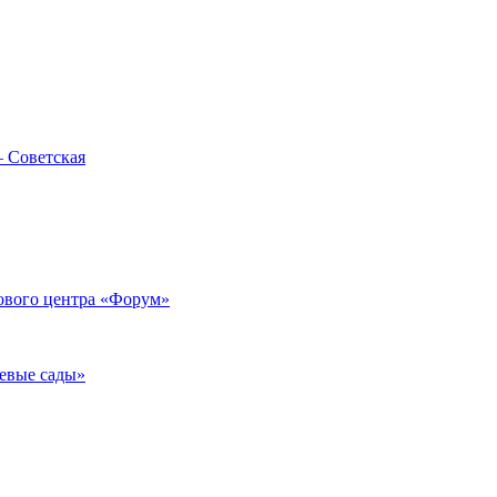
— Советская
гового центра «Форум»
евые сады»