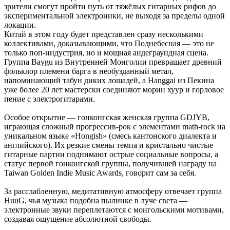
зрители смогут пройти путь от тяжёлых гитарных рифов до
экспериментальной электроники, не выходя за пределы одной
локации.
Китай в этом году будет представлен сразу несколькими
коллективами, доказывающими, что Поднебесная — это не
только поп-индустрия, но и мощная андеграундная сцена.
Группа Baygu из Внутренней Монголии превращает древний
фольклор племени барга в необузданный метал,
напоминающий табун диких лошадей, а Hanggai из Пекина
уже более 20 лет мастерски соединяют морин хуур и горловое
пение с электрогитарами.
Особое открытие — гонконгская женская группа GDJYB,
играющая сложный прогрессив-рок с элементами math-rock на
уникальном языке «Hongish» (смесь кантонского диалекта и
английского). Их резкие смены темпа и кристально чистые
гитарные партии поднимают острые социальные вопросы, а
статус первой гонконгской группы, получившей награду на
Taiwan Golden Indie Music Awards, говорит сам за себя.
За расслабленную, медитативную атмосферу отвечает группа
HuuG, чья музыка подобна пылинке в луче света —
электронные звуки переплетаются с монгольскими мотивами,
создавая ощущение абсолютной свободы.