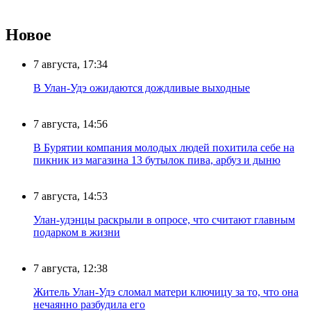
Новое
7 августа, 17:34
В Улан-Удэ ожидаются дождливые выходные
7 августа, 14:56
В Бурятии компания молодых людей похитила себе на
пикник из магазина 13 бутылок пива, арбуз и дыню
7 августа, 14:53
Улан-удэнцы раскрыли в опросе, что считают главным
подарком в жизни
7 августа, 12:38
Житель Улан-Удэ сломал матери ключицу за то, что она
нечаянно разбудила его