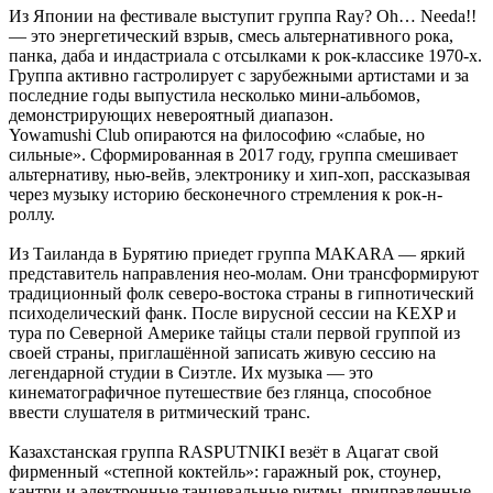
Из Японии на фестивале выступит группа Ray? Oh… Needa!!
— это энергетический взрыв, смесь альтернативного рока,
панка, даба и индастриала с отсылками к рок-классике 1970-х.
Группа активно гастролирует с зарубежными артистами и за
последние годы выпустила несколько мини-альбомов,
демонстрирующих невероятный диапазон.
Yowamushi Club опираются на философию «слабые, но
сильные». Сформированная в 2017 году, группа смешивает
альтернативу, нью-вейв, электронику и хип-хоп, рассказывая
через музыку историю бесконечного стремления к рок-н-
роллу.
Из Таиланда в Бурятию приедет группа MAKARA — яркий
представитель направления нео-молам. Они трансформируют
традиционный фолк северо-востока страны в гипнотический
психоделический фанк. После вирусной сессии на KEXP и
тура по Северной Америке тайцы стали первой группой из
своей страны, приглашённой записать живую сессию на
легендарной студии в Сиэтле. Их музыка — это
кинематографичное путешествие без глянца, способное
ввести слушателя в ритмический транс.
Казахстанская группа RASPUTNIKI везёт в Ацагат свой
фирменный «степной коктейль»: гаражный рок, стоунер,
кантри и электронные танцевальные ритмы, приправленные