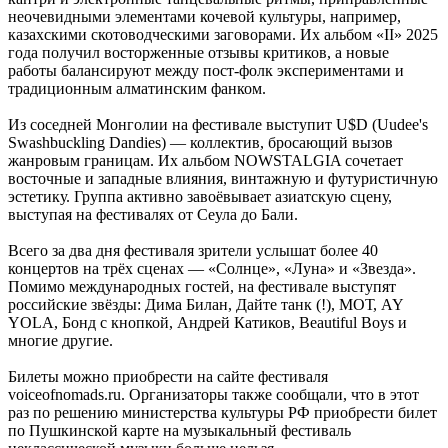
неочевидными элементами кочевой культуры, например,
казахскими скотоводческими заговорами. Их альбом «II» 2025
года получил восторженные отзывы критиков, а новые
работы балансируют между пост-фолк экспериментами и
традиционным алматинским фанком.
Из соседней Монголии на фестивале выступит U$D (Uudee's
Swashbuckling Dandies) — коллектив, бросающий вызов
жанровым границам. Их альбом NOWSTALGIA сочетает
восточные и западные влияния, винтажную и футуристичную
эстетику. Группа активно завоёвывает азиатскую сцену,
выступая на фестивалях от Сеула до Бали.
Всего за два дня фестиваля зрители услышат более 40
концертов на трёх сценах — «Солнце», «Луна» и «Звезда».
Помимо международных гостей, на фестивале выступят
российские звёзды: Дима Билан, Дайте танк (!), МОТ, AY
YOLA, Бонд с кнопкой, Андрей Катиков, Beautiful Boys и
многие другие.
Билеты можно приобрести на сайте фестиваля
voiceofnomads.ru. Организаторы также сообщали, что в этот
раз по решению министерства культуры РФ приобрести билет
по Пушкинской карте на музыкальный фестиваль