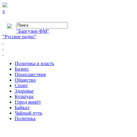
x
"Баргузин ФМ"
"Русское радио"
Политика и власть
Бизнес
Происшествия
Общество
Cпорт
Здоровье
Культура
Город живёт
Байкал
Чайный путь
Политика