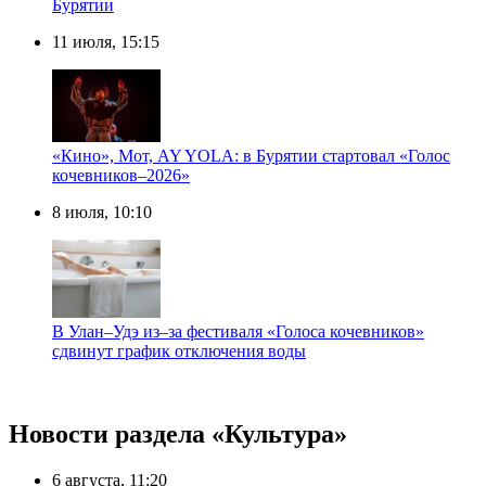
Бурятии
11 июля, 15:15
«Кино», Мот, AY YOLA: в Бурятии стартовал «Голос
кочевников–2026»
8 июля, 10:10
В Улан–Удэ из–за фестиваля «Голоса кочевников»
сдвинут график отключения воды
Новости раздела «Культура»
6 августа, 11:20