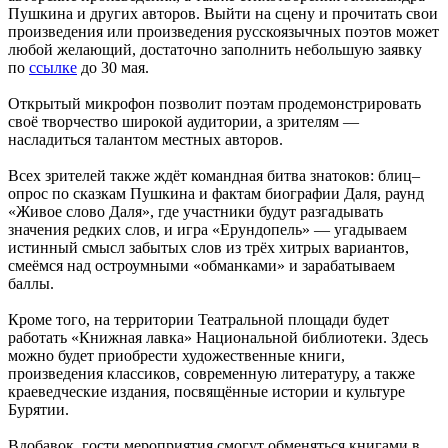
Пушкина и других авторов. Выйти на сцену и прочитать свои
произведения или произведения русскоязычных поэтов может
любой желающий, достаточно заполнить небольшую заявку
по
ссылке
до 30 мая.
Открытый микрофон позволит поэтам продемонстрировать
своё творчество широкой аудитории, а зрителям —
насладиться талантом местных авторов.
Всех зрителей также ждёт командная битва знатоков: блиц–
опрос по сказкам Пушкина и фактам биографии Даля, раунд
«Живое слово Даля», где участники будут разгадывать
значения редких слов, и игра «Ерундопель» — угадываем
истинный смысл забытых слов из трёх хитрых вариантов,
смеёмся над остроумными «обманками» и зарабатываем
баллы.
Кроме того, на территории Театральной площади будет
работать «Книжная лавка» Национальной библиотеки. Здесь
можно будет приобрести художественные книги,
произведения классиков, современную литературу, а также
краеведческие издания, посвящённые истории и культуре
Бурятии.
Вдобавок, гости мероприятия смогут обменяться книгами в