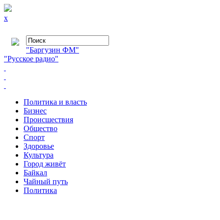
x
"Баргузин ФМ"
"Русское радио"
Политика и власть
Бизнес
Происшествия
Общество
Cпорт
Здоровье
Культура
Город живёт
Байкал
Чайный путь
Политика