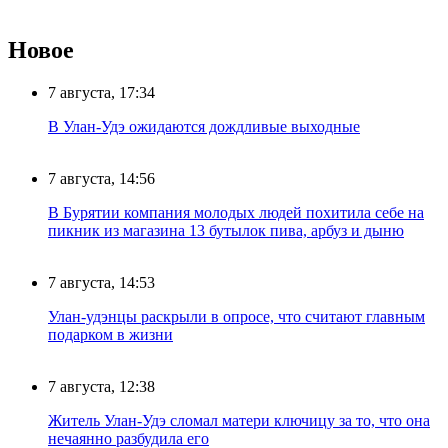
Новое
7 августа, 17:34
В Улан-Удэ ожидаются дождливые выходные
7 августа, 14:56
В Бурятии компания молодых людей похитила себе на
пикник из магазина 13 бутылок пива, арбуз и дыню
7 августа, 14:53
Улан-удэнцы раскрыли в опросе, что считают главным
подарком в жизни
7 августа, 12:38
Житель Улан-Удэ сломал матери ключицу за то, что она
нечаянно разбудила его