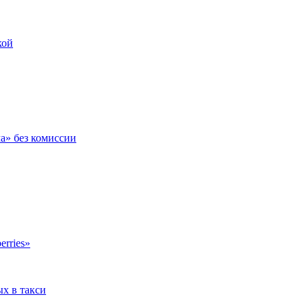
кой
ма» без комиссии
erries»
ых в такси