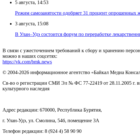
5 августа, 14:53
Режим самозанятости одобряет 31 процент опрошенных 
3 августа, 15:08
В Улан–Удэ состоится форум по переработке лекарственн
В связи с ужесточением требований к сбору и хранению перс
можно в наших соцсетях:
https://vk.com/bmk.news
© 2004-2026 информационное агентство «Байкал Медиа Конса
Св-во о регистрации СМИ Эл № ФС 77-22419 от 28.11.2005 г. 
культурного наследия
Адрес редакции: 670000, Республика Бурятия,
г. Улан-Удэ, ул. Смолина, 54б, помещение 3А
Телефон редакции: ‎‎8 (924 4) 58 90 90