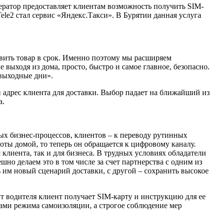
ператор предоставляет клиентам возможность получить SIM-
ele2 стал сервис «Яндекс.Такси». В Бурятии данная услуга
авить товар в срок. Именно поэтому мы расширяем
выходя из дома, просто, быстро и самое главное, безопасно.
 выходные дни».
 и адрес клиента для доставки. Выбор падает на ближайший из
а.
х бизнес-процессов, клиентов – к переводу рутинных
оты домой, то теперь он обращается к цифровому каналу.
лиента, так и для бизнеса. В трудных условиях обладатели
шно делаем это в том числе за счет партнерства с одним из
 им новый сценарий доставки, с другой – сохранить высокое
т водителя клиент получает
SIM
-карту и инструкцию для ее
ами режима самоизоляции, а строгое соблюдение мер