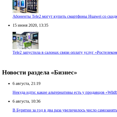
Абоненты Tele2 могут купить смартфоны Huawei со скид
15 июня 2020, 13:35
Tele2 запустила в салонах связи оплату услуг «Ростелеко
Новости раздела «Бизнес»
6 августа, 21:19
Некуда идти: какие альтернативы есть у продавцов «Wildb
6 августа, 10:36
В Бурятии за год в два раза увеличилось число самозанят