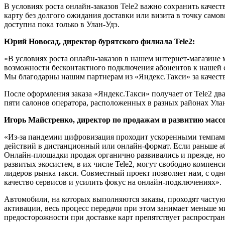
В условиях роста онлайн-заказов Tele2 важно сохранить каче
карту без долгого ожидания доставки или визита в точку самов
доступна пока только в Улан-Удэ.
Юрий Новосад, директор бурятского филиала
Tele
2:
«В условиях роста онлайн-заказов в нашем интернет-магазине
возможности бесконтактного подключения абонентов к нашей се
Мы благодарны нашим партнерам из «Яндекс.Такси» за качест
После оформления заказа «Яндекс.Такси» получает от Tele2 два
пяти салонов оператора, расположенных в разных районах Улан-
Игорь Майстренко, директор по продажам и развитию массов
«Из-за пандемии цифровизация проходит ускоренными темпами:
действий в дистанционный или онлайн-формат. Если раньше або
Онлайн-площадки продаж органично развивались и прежде, но в
развитых экосистем, в их числе Tele2, могут свободно компенси
лидеров рынка такси. Совместный проект позволяет нам, с одн
качество сервисов и усилить фокус на онлайн-подключениях».
Автомобили, на которых выполняются заказы, проходят частую
активации, весь процесс передачи при этом занимает меньше 
предосторожности при доставке карт препятствует распростр