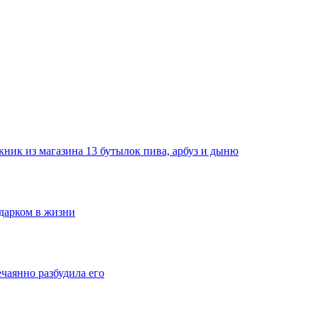
ник из магазина 13 бутылок пива, арбуз и дыню
одарком в жизни
ечаянно разбудила его