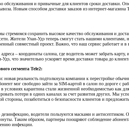
ство обслуживания и привычные для клиентов сроки доставки. О
ывоза. Новым способом доставки заказов из интернет-магазина T
 мы стремимся сохранить высокое качество обслуживания и дост
ти. Жители Улан-Удэ теперь смогут стать нашими клиентами, не 
венный совместный проект.
Важно, что наш сервис работает и в
 адреса – координаты салона, где водитель может забрать карту,
Удэ, что значительно ускоряет время доставки товара до клиент
ого сегмента Tele2:
 новая реальность подтолкнула компании к перестройке обычны
нент мог свободно зайти за SIM-картой в салон по дороге с раб
 условиях карантина стали жизненной необходимостью как для к
ровать потери в одних каналах за счет развития других. Мы успе
ой стороны, позаботиться о безопасности клиентов и предложить
 дезинфекцию, водители пользуются масками и антисептиком. О
минуты. Таким образом, партнеры поощряют соблюдение абонент
анению инфекции.