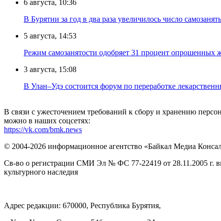
6 августа, 10:36
В Бурятии за год в два раза увеличилось число самозанят
5 августа, 14:53
Режим самозанятости одобряет 31 процент опрошенных 
3 августа, 15:08
В Улан–Удэ состоится форум по переработке лекарственн
В связи с ужесточением требований к сбору и хранению перс
можно в наших соцсетях:
https://vk.com/bmk.news
© 2004-2026 информационное агентство «Байкал Медиа Конса
Св-во о регистрации СМИ Эл № ФС 77-22419 от 28.11.2005 г. 
культурного наследия
Адрес редакции: 670000, Республика Бурятия,