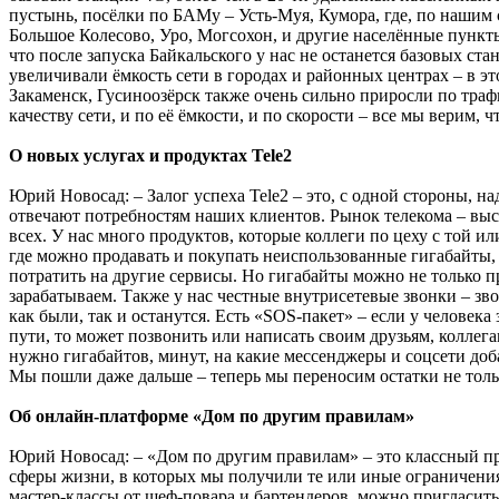
пустынь, посёлки по БАМу – Усть-Муя, Кумора, где, по нашим
Большое Колесово, Уро, Могсохон, и другие населённые пункты
что после запуска Байкальского у нас не останется базовых с
увеличивали ёмкость сети в городах и районных центрах – в э
Закаменск, Гусиноозёрск также очень сильно приросли по траф
качеству сети, и по её ёмкости, и по скорости – все мы верим,
О новых услугах и продуктах Tele2
Юрий Новосад: – Залог успеха Tele2 – это, с одной стороны, н
отвечают потребностям наших клиентов. Рынок телекома – выс
всех. У нас много продуктов, которые коллеги по цеху с той 
где можно продавать и покупать неиспользованные гигабайты, 
потратить на другие сервисы. Но гигабайты можно не только п
зарабатываем. Также у нас честные внутрисетевые звонки – зво
как были, так и останутся. Есть «SOS-пакет» – если у человек
пути, то может позвонить или написать своим друзьям, коллег
нужно гигабайтов, минут, на какие мессенджеры и соцсети доб
Мы пошли даже дальше – теперь мы переносим остатки не толь
Об онлайн-платформе «Дом по другим правилам»
Юрий Новосад: – «Дом по другим правилам» – это классный про
сферы жизни, в которых мы получили те или иные ограничения.
мастер-классы от шеф-повара и бартендеров, можно пригласить