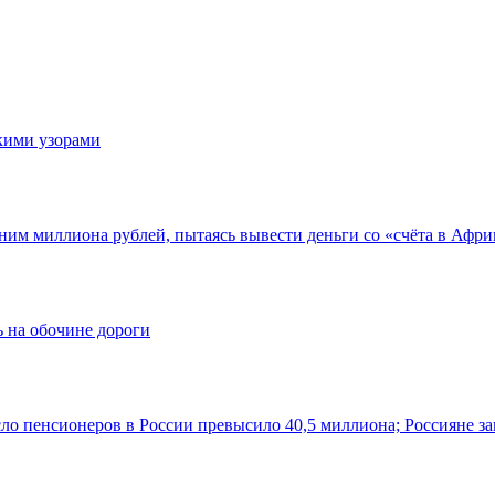
скими узорами
ним миллиона рублей, пытаясь вывести деньги со «счёта в Афри
 на обочине дороги
ло пенсионеров в России превысило 40,5 миллиона; Россияне за