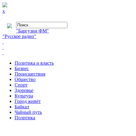
x
"Баргузин ФМ"
"Русское радио"
Политика и власть
Бизнес
Происшествия
Общество
Cпорт
Здоровье
Культура
Город живёт
Байкал
Чайный путь
Политика