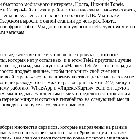
и быстрого мобильного интернета, Цолга, Нижний Торей,
е в Северо-Байкальском районе. Фактически мы можем сказать,
спечены передачей данных по технологии LTE. Мы также
Озёрском выросли с одной станции до четырёх. Кяхта,
шой фронт работ. Мы достаточно уверенно себя чувствуем и по
вым вызовам.
тересные, качественные и уникальные продукты, которые
, которых нет у остальных, и в этом Tele2 преуспела лучше
льше года назад мы запустили «Маркет Tele2» – это площадка,
просто продаёт лишнее, чтобы пополнить свой счет или
о всей стране – это наше преимущество и денег мы на этом не
тране не расходуются – можно разговаривать хоть 24/7, минуты
жнему работают WhatsApp и «Яндекс-Карты», если он где-то в
с»: мы предлагаем клиентам самим определиться, сколько им
 перенос минут и остатка в гигабайтах на следующий месяц.
риходят в нашу сеть со своим номером.
наборы множества сервисов, которые направлены на разные
оме можно посмотреть кино от партнёров, лекции, а также
илам» Tele2 за всё время посетило более полутора миллиона