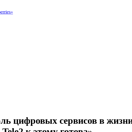
erries»
ль цифровых сервисов в жизни
 Tele2 к этому готова»