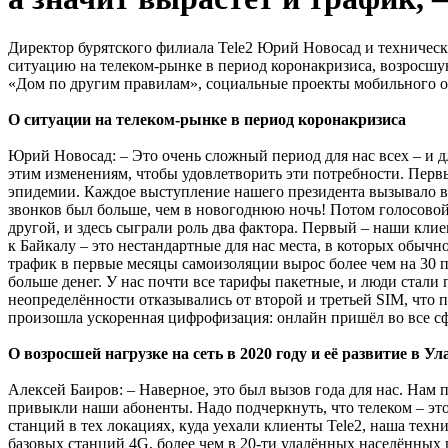
Директор бурятского филиала Tele2 Юрий Новосад и техническ
ситуацию на телеком-рынке в период коронакризиса, возросшую 
«Дом по другим правилам», социальные проекты мобильного оп
О ситуации на телеком-рынке в период коронакризиса
Юрий Новосад: – Это очень сложный период для нас всех – и д
этим изменениям, чтобы удовлетворить эти потребности. Перв
эпидемии. Каждое выступление нашего президента вызывало вспл
звонков был больше, чем в новогоднюю ночь! Потом голосовой 
другой, и здесь сыграли роль два фактора. Первый – наши кли
к Байкалу – это нестандартные для нас места, в которых обычно
трафик в первые месяцы самоизоляции вырос более чем на 30 пр
больше денег. У нас почти все тарифы пакетные, и люди стали 
неопределённости отказывались от второй и третьей SIM, что 
произошла ускоренная цифрофизация: онлайн пришёл во все сф
О возросшей нагрузке на сеть в 2020 году и её развитие в У
Алексей Баиров: – Наверное, это был вызов года для нас. Нам
привыкли наши абоненты. Надо подчеркнуть, что телеком – это
станций в тех локациях, куда уехали клиенты Tele2, наша техн
базовых станций 4G, более чем в 20-ти удалённых населённых 