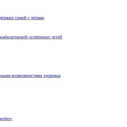
держки семей с детьми
реабилитацией особенных детей
енными возможностями здоровья
erries»