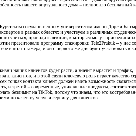
особенность нашего виртуального дома – полностью бесплатный к
Бурятским государственным университетом имени Доржи Банзаро
спертов в разных областях и участвуем в различных студенческ
нно учиться, проводить лекции, к которым могут присоединяться
тии презентовали программу стажировки Tele2Praktik – у нас се
себе в штат стажера, и он с первого же дня будет участвовать в
ни наших клиентов будет расти, а значит вырастет и трафик, – 
живать клиентов, и в этой связи ключевую роль играет качество
всех точках контакта клиент должен иметь возможность связатьс
 сеть, и третий – современные, уникальные продукты, соответст
ать безлимит на TikTok, потому что знаем, что это востребова
ими по качеству услуг и сервису для клиентов.