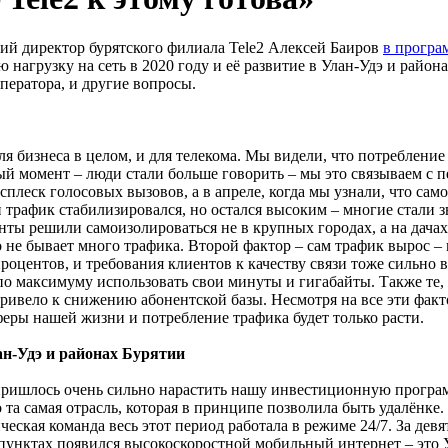
ий директор бурятского филиала Tele2 Алексей Баиров
в програ
нагрузку на сеть в 2020 году и её развитие в Улан-Удэ и район
ератора, и другие вопросы.
ля бизнеса в целом, и для телекома. Мы видели, что потреблени
ый момент – люди стали больше говорить – мы это связываем с 
еск голосовых вызовов, а в апреле, когда мы узнали, что самои
трафик стабилизировался, но остался высоким – многие стали з
енты решили самоизолироваться не в крупных городах, а на дача
 не бывает много трафика. Второй фактор – сам трафик вырос – в
оцентов, и требования клиентов к качеству связи тоже сильно во
по максимуму использовать свои минуты и гигабайты. Также те, 
привело к снижению абонентской базы. Несмотря на все эти фак
еры нашей жизни и потребление трафика будет только расти.
лан-Удэ и районах Бурятии
 пришлось очень сильно нарастить нашу инвестиционную програм
 та самая отрасль, которая в принципе позволила быть удалёнке
ическая команда весь этот период работала в режиме 24/7. За де
пунктах появился высокоскоростной мобильный интернет – это У