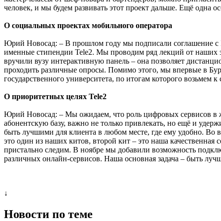
человек, и мы будем развивать этот проект дальше. Ещё одна 
О социальных проектах мобильного оператора
Юрий Новосад: – В прошлом году мы подписали соглашение с 
именные стипендии Tele2. Мы проводим ряд лекций от наших эк
вручили вузу интерактивную панель – она позволяет дистанцио
проходить различные опросы. Помимо этого, мы впервые в Буря
государственного университета, по итогам которого возьмем к 
О приоритетных целях Tele2
Юрий Новосад: – Мы ожидаем, что роль цифровых сервисов в жиз
абонентскую базу, важно не только привлекать, но ещё и удер
быть лучшими для клиента в любом месте, где ему удобно. Во 
это один из наших китов, второй кит – это наша качественная
пристально следим. В ноябре мы добавили возможность подключ
различных онлайн-сервисов. Наша основная задача – быть лучш
↓
Новости по теме