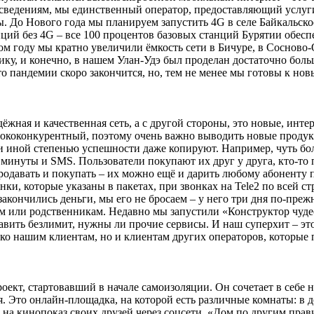
 сведениям, мы единственный оператор, предоставляющий услуг
. До Нового года мы планируем запустить 4G в селе Байкальско
танций без 4G – все 100 процентов базовых станций Бурятии обе
том году мы кратно увеличили ёмкость сети в Бичуре, в Сосново-
ику, и конечно, в нашем Улан-Удэ был проделан достаточно боль
 что пандемии скоро закончится, но, тем не менее мы готовы к но
адёжная и качественная сеть, а с другой стороны, это новые, ин
ококонкурентный, поэтому очень важно выводить новые продукты
или иной степенью успешности даже копируют. Например, чуть бо
минуты и SMS. Пользователи покупают их друг у друга, кто-то 
родавать и покупать – их можно ещё и дарить любому абоненту п
нки, которые указаны в пакетах, при звонках на Tele2 по всей с
а закончились деньги, мы его не бросаем – у него три дня по-пре
ам или родственникам. Недавно мы запустили «Конструктор чуде
авить безлимит, нужны ли прочие сервисы. И наш суперхит – это
ко нашим клиентам, но и клиентам других операторов, которые п
ект, стартовавший в начале самоизоляции. Он сочетает в себе 
 Это онлайн-площадка, на которой есть различные комнаты: в д
 на кинопоказ своих друзей через соцсети. «Дом по другим прав