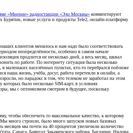
мме «Мнение» радиостанции «Эхо Москвы»
комментируют
ах Бурятии, новые услуги и продукты Tele2, онлайн-платформу
е наших клиентов менялось и нам надо было соответствовать
периодом неопределённости, особенно в самом начале
золяция продлится не несколько дней, а весь месяц, шквал
вонить по работе. По интернету ситуация была несколько
х, в маленьких населённых пунктах, кто-то перебрался поближе
ся наша жизнь, учёба, досуг, работа перетекли в онлайн, а
зросли, но парадокс в том, что телеком не заработал на этом
у которых было несколько SIM-карт, в условиях
торы, мы с оптимизмом смотрим в будущее, поскольку
му, чтобы обеспечить то максимальное качество, к которому
. Мы много строили, было много запусков новых базовых
вять месяцев мы почти на 40 процентов увеличили количество
тата, Санага, Баянгол Закаменского района, Багдарин, Нилова