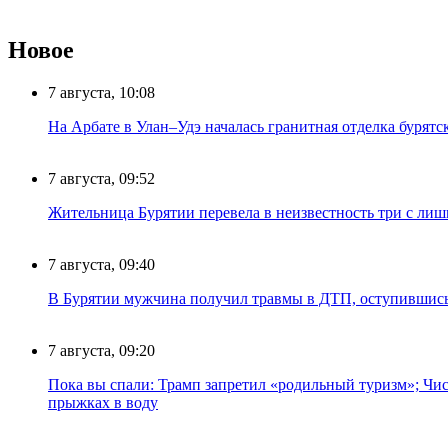
Новое
7 августа, 10:08
На Арбате в Улан–Удэ началась гранитная отделка бурят
7 августа, 09:52
Жительница Бурятии перевела в неизвестность три с лиш
7 августа, 09:40
В Бурятии мужчина получил травмы в ДТП, оступившись
7 августа, 09:20
Пока вы спали: Трамп запретил «родильный туризм»; Чис
прыжках в воду