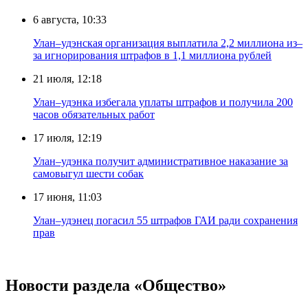
6 августа, 10:33
Улан–удэнская организация выплатила 2,2 миллиона из–
за игнорирования штрафов в 1,1 миллиона рублей
21 июля, 12:18
Улан–удэнка избегала уплаты штрафов и получила 200
часов обязательных работ
17 июля, 12:19
Улан–удэнка получит административное наказание за
самовыгул шести собак
17 июня, 11:03
Улан–удэнец погасил 55 штрафов ГАИ ради сохранения
прав
Новости раздела «Общество»