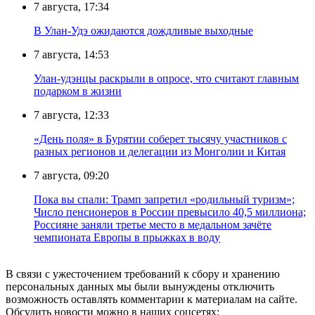
7 августа, 17:34
В Улан-Удэ ожидаются дождливые выходные
7 августа, 14:53
Улан-удэнцы раскрыли в опросе, что считают главным
подарком в жизни
7 августа, 12:33
«День поля» в Бурятии соберет тысячу участников с
разных регионов и делегации из Монголии и Китая
7 августа, 09:20
Пока вы спали: Трамп запретил «родильный туризм»;
Число пенсионеров в России превысило 40,5 миллиона;
Россияне заняли третье место в медальном зачёте
чемпионата Европы в прыжках в воду
В связи с ужесточением требований к сбору и хранению
персональных данных мы были вынуждены отключить
возможность оставлять комментарии к материалам на сайте.
Обсудить новости можно в наших соцсетях: