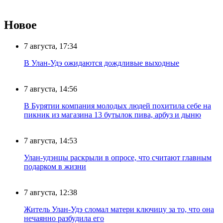
Новое
7 августа, 17:34
В Улан-Удэ ожидаются дождливые выходные
7 августа, 14:56
В Бурятии компания молодых людей похитила себе на
пикник из магазина 13 бутылок пива, арбуз и дыню
7 августа, 14:53
Улан-удэнцы раскрыли в опросе, что считают главным
подарком в жизни
7 августа, 12:38
Житель Улан-Удэ сломал матери ключицу за то, что она
нечаянно разбудила его