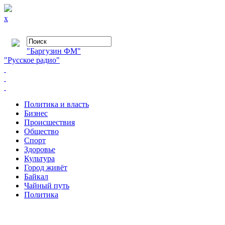
x
"Баргузин ФМ"
"Русское радио"
Политика и власть
Бизнес
Происшествия
Общество
Cпорт
Здоровье
Культура
Город живёт
Байкал
Чайный путь
Политика