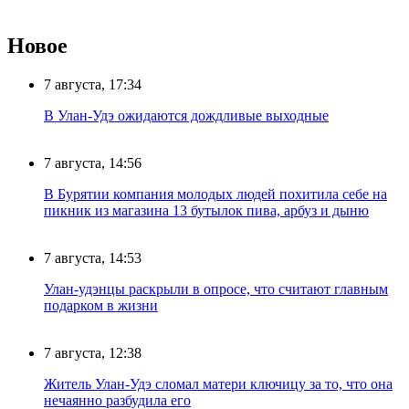
Новое
7 августа, 17:34
В Улан-Удэ ожидаются дождливые выходные
7 августа, 14:56
В Бурятии компания молодых людей похитила себе на
пикник из магазина 13 бутылок пива, арбуз и дыню
7 августа, 14:53
Улан-удэнцы раскрыли в опросе, что считают главным
подарком в жизни
7 августа, 12:38
Житель Улан-Удэ сломал матери ключицу за то, что она
нечаянно разбудила его