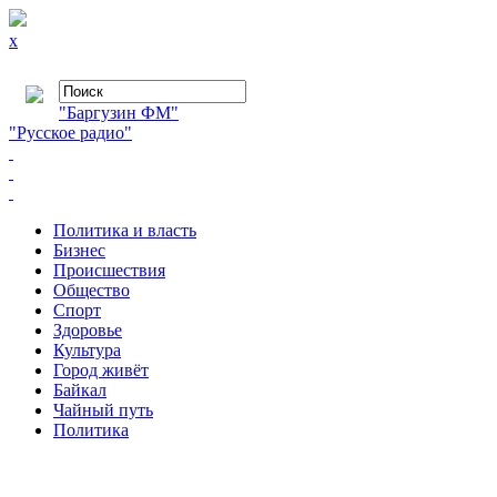
x
"Баргузин ФМ"
"Русское радио"
Политика и власть
Бизнес
Происшествия
Общество
Cпорт
Здоровье
Культура
Город живёт
Байкал
Чайный путь
Политика