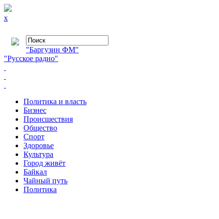
x
"Баргузин ФМ"
"Русское радио"
Политика и власть
Бизнес
Происшествия
Общество
Cпорт
Здоровье
Культура
Город живёт
Байкал
Чайный путь
Политика