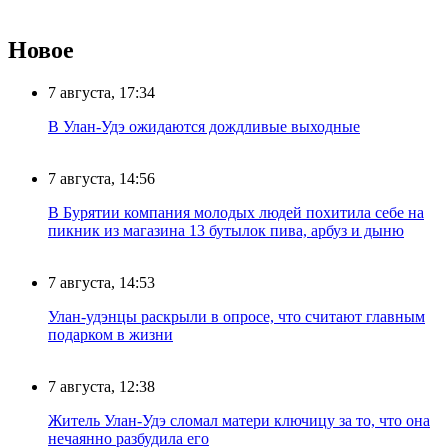
Новое
7 августа, 17:34
В Улан-Удэ ожидаются дождливые выходные
7 августа, 14:56
В Бурятии компания молодых людей похитила себе на
пикник из магазина 13 бутылок пива, арбуз и дыню
7 августа, 14:53
Улан-удэнцы раскрыли в опросе, что считают главным
подарком в жизни
7 августа, 12:38
Житель Улан-Удэ сломал матери ключицу за то, что она
нечаянно разбудила его