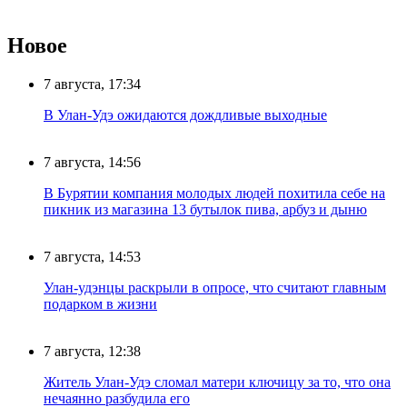
Новое
7 августа, 17:34
В Улан-Удэ ожидаются дождливые выходные
7 августа, 14:56
В Бурятии компания молодых людей похитила себе на
пикник из магазина 13 бутылок пива, арбуз и дыню
7 августа, 14:53
Улан-удэнцы раскрыли в опросе, что считают главным
подарком в жизни
7 августа, 12:38
Житель Улан-Удэ сломал матери ключицу за то, что она
нечаянно разбудила его