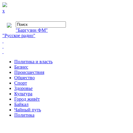
x
"Баргузин ФМ"
"Русское радио"
Политика и власть
Бизнес
Происшествия
Общество
Cпорт
Здоровье
Культура
Город живёт
Байкал
Чайный путь
Политика