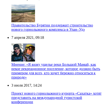
Правительство Бурятии поддержит строительство
нового горнолыжного комплекса в Улан–Удэ
7 апреля 2021, 09:18
Мнение: «Я вижу ущелье реки Большой Мамай, как
некое рекреационное поселение, которое должно быть
примером для всех, кто хочет бережно относиться к
природе»
3 июля 2017, 14:24
Проект нового горнолыжного курорта «Сахатка» хотят
представить на международной туристской
конференции