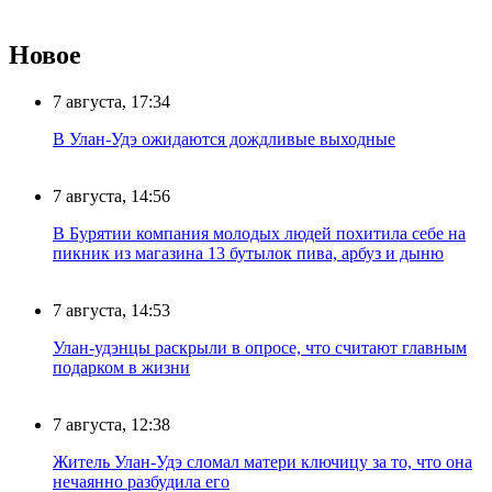
Новое
7 августа, 17:34
В Улан-Удэ ожидаются дождливые выходные
7 августа, 14:56
В Бурятии компания молодых людей похитила себе на
пикник из магазина 13 бутылок пива, арбуз и дыню
7 августа, 14:53
Улан-удэнцы раскрыли в опросе, что считают главным
подарком в жизни
7 августа, 12:38
Житель Улан-Удэ сломал матери ключицу за то, что она
нечаянно разбудила его