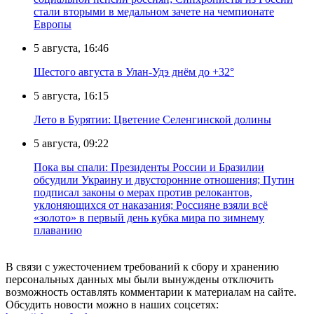
стали вторыми в медальном зачете на чемпионате
Европы
5 августа, 16:46
Шестого августа в Улан-Удэ днём до +32°
5 августа, 16:15
Лето в Бурятии: Цветение Селенгинской долины
5 августа, 09:22
Пока вы спали: Президенты России и Бразилии
обсудили Украину и двусторонние отношения; Путин
подписал законы о мерах против релокантов,
уклоняющихся от наказания; Россияне взяли всё
«золото» в первый день кубка мира по зимнему
плаванию
В связи с ужесточением требований к сбору и хранению
персональных данных мы были вынуждены отключить
возможность оставлять комментарии к материалам на сайте.
Обсудить новости можно в наших соцсетях: