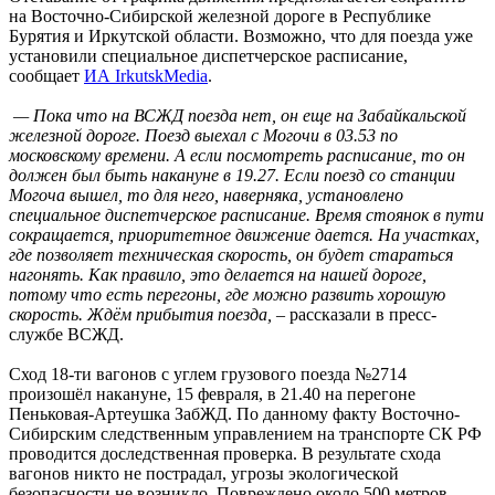
на Восточно-Сибирской железной дороге в Республике
Бурятия и Иркутской области. Возможно, что для поезда уже
установили специальное диспетчерское расписание,
сообщает
ИА IrkutskMedia
.
— Пока что на ВСЖД поезда нет, он еще на Забайкальской
железной дороге. Поезд выехал с Могочи в 03.53 по
московскому времени. А если посмотреть расписание, то он
должен был быть накануне в 19.27. Если поезд со станции
Могоча вышел, то для него, наверняка, установлено
специальное диспетчерское расписание. Время стоянок в пути
сокращается, приоритетное движение дается. На участках,
где позволяет техническая скорость, он будет стараться
нагонять. Как правило, это делается на нашей дороге,
потому что есть перегоны, где можно развить хорошую
скорость. Ждём прибытия поезда, –
рассказали в пресс-
службе ВСЖД.
Сход 18-ти вагонов с углем грузового поезда №2714
произошёл накануне, 15 февраля, в 21.40 на перегоне
Пеньковая-Артеушка ЗабЖД. По данному факту Восточно-
Сибирским следственным управлением на транспорте СК РФ
проводится доследственная проверка. В результате схода
вагонов никто не пострадал, угрозы экологической
безопасности не возникло. Повреждено около 500 метров