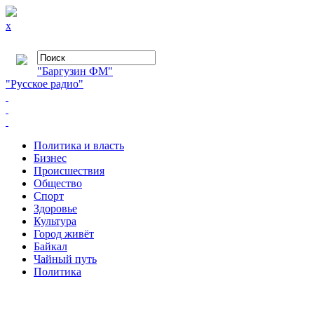
x
"Баргузин ФМ"
"Русское радио"
Политика и власть
Бизнес
Происшествия
Общество
Cпорт
Здоровье
Культура
Город живёт
Байкал
Чайный путь
Политика