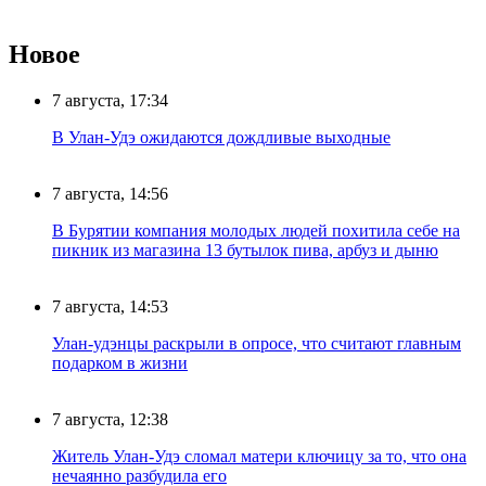
Новое
7 августа, 17:34
В Улан-Удэ ожидаются дождливые выходные
7 августа, 14:56
В Бурятии компания молодых людей похитила себе на
пикник из магазина 13 бутылок пива, арбуз и дыню
7 августа, 14:53
Улан-удэнцы раскрыли в опросе, что считают главным
подарком в жизни
7 августа, 12:38
Житель Улан-Удэ сломал матери ключицу за то, что она
нечаянно разбудила его