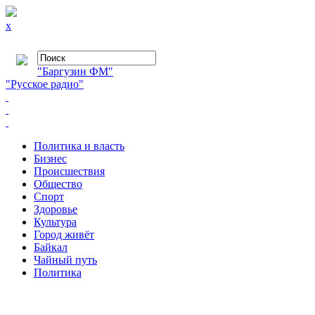
x
"Баргузин ФМ"
"Русское радио"
Политика и власть
Бизнес
Происшествия
Общество
Cпорт
Здоровье
Культура
Город живёт
Байкал
Чайный путь
Политика