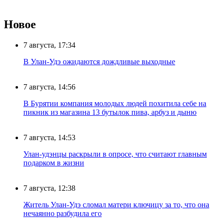
Новое
7 августа, 17:34
В Улан-Удэ ожидаются дождливые выходные
7 августа, 14:56
В Бурятии компания молодых людей похитила себе на
пикник из магазина 13 бутылок пива, арбуз и дыню
7 августа, 14:53
Улан-удэнцы раскрыли в опросе, что считают главным
подарком в жизни
7 августа, 12:38
Житель Улан-Удэ сломал матери ключицу за то, что она
нечаянно разбудила его