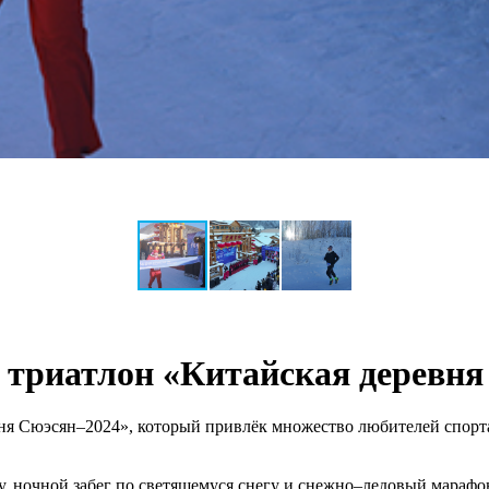
 триатлон «Китайская деревня
ня Сюэсян–2024», который привлёк множество любителей спорта
гу, ночной забег по светящемуся снегу и снежно–ледовый марафо