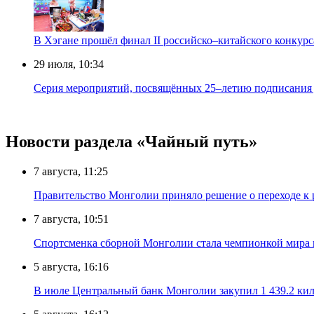
В Хэгане прошёл финал II российско–китайского конку
29 июля, 10:34
Серия мероприятий, посвящённых 25–летию подписания д
Новости раздела «Чайный путь»
7 августа, 11:25
Правительство Монголии приняло решение о переходе к 
7 августа, 10:51
Спортсменка сборной Монголии стала чемпионкой мира
5 августа, 16:16
В июле Центральный банк Монголии закупил 1 439.2 ки