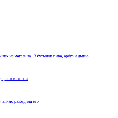
ник из магазина 13 бутылок пива, арбуз и дыню
одарком в жизни
ечаянно разбудила его