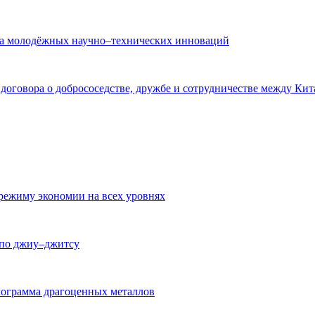
рса молодёжных научно–технических инноваций
оговора о добрососедстве, дружбе и сотрудничестве между Кит
режиму экономии на всех уровнях
 по джиу–джитсу
лограмма драгоценных металлов