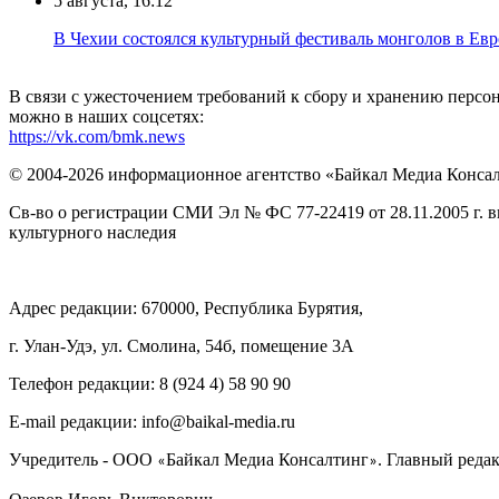
5 августа, 16:12
В Чехии состоялся культурный фестиваль монголов в Ев
В связи с ужесточением требований к сбору и хранению перс
можно в наших соцсетях:
https://vk.com/bmk.news
© 2004-2026 информационное агентство «Байкал Медиа Конса
Св-во о регистрации СМИ Эл № ФС 77-22419 от 28.11.2005 г. 
культурного наследия
Адрес редакции: 670000, Республика Бурятия,
г. Улан-Удэ, ул. Смолина, 54б, помещение 3А
Телефон редакции: ‎‎8 (924 4) 58 90 90
E-mail редакции: info@baikal-media.ru
Учредитель - ООО
Байкал Медиа Консалтинг
. Главный редак
«
»