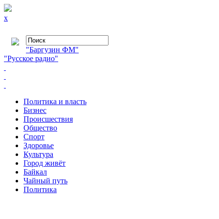
x
"Баргузин ФМ"
"Русское радио"
Политика и власть
Бизнес
Происшествия
Общество
Cпорт
Здоровье
Культура
Город живёт
Байкал
Чайный путь
Политика