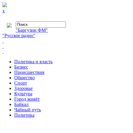
x
"Баргузин ФМ"
"Русское радио"
Политика и власть
Бизнес
Происшествия
Общество
Cпорт
Здоровье
Культура
Город живёт
Байкал
Чайный путь
Политика