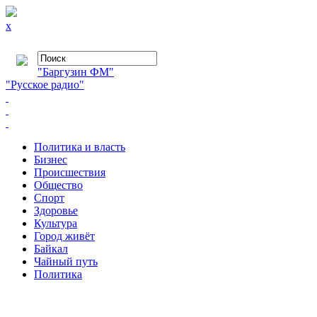
x
"Баргузин ФМ"
"Русское радио"
Политика и власть
Бизнес
Происшествия
Общество
Cпорт
Здоровье
Культура
Город живёт
Байкал
Чайный путь
Политика