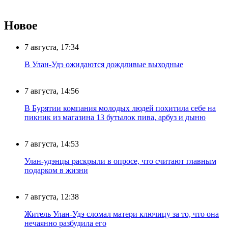
Новое
7 августа, 17:34
В Улан-Удэ ожидаются дождливые выходные
7 августа, 14:56
В Бурятии компания молодых людей похитила себе на
пикник из магазина 13 бутылок пива, арбуз и дыню
7 августа, 14:53
Улан-удэнцы раскрыли в опросе, что считают главным
подарком в жизни
7 августа, 12:38
Житель Улан-Удэ сломал матери ключицу за то, что она
нечаянно разбудила его