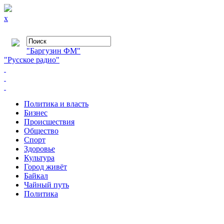
x
"Баргузин ФМ"
"Русское радио"
Политика и власть
Бизнес
Происшествия
Общество
Cпорт
Здоровье
Культура
Город живёт
Байкал
Чайный путь
Политика