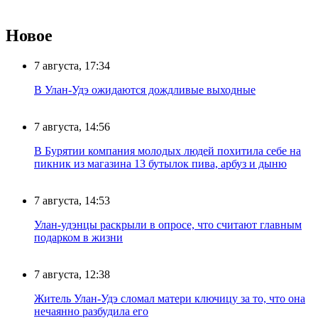
Новое
7 августа, 17:34
В Улан-Удэ ожидаются дождливые выходные
7 августа, 14:56
В Бурятии компания молодых людей похитила себе на
пикник из магазина 13 бутылок пива, арбуз и дыню
7 августа, 14:53
Улан-удэнцы раскрыли в опросе, что считают главным
подарком в жизни
7 августа, 12:38
Житель Улан-Удэ сломал матери ключицу за то, что она
нечаянно разбудила его