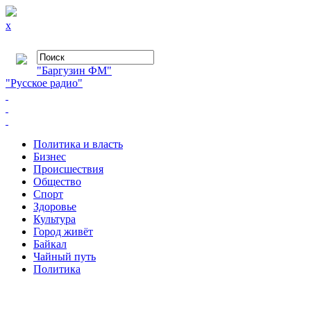
x
"Баргузин ФМ"
"Русское радио"
Политика и власть
Бизнес
Происшествия
Общество
Cпорт
Здоровье
Культура
Город живёт
Байкал
Чайный путь
Политика