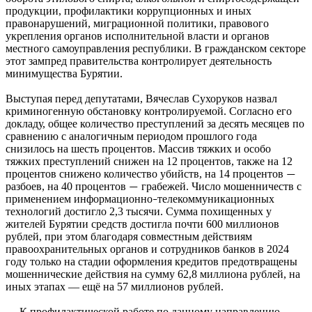
продукции, профилактики коррупционных и иных
правонарушений, миграционной политики, правового
укрепления органов исполнительной власти и органов
местного самоуправления республики. В гражданском секторе
этот зампред правительства контролирует деятельность
минимущества Бурятии.
Выступая перед депутатами, Вячеслав Сухоруков назвал
криминогенную обстановку контролируемой. Согласно его
докладу, общее количество преступлений за десять месяцев по
сравнению с аналогичным периодом прошлого года
снизилось на шесть процентов. Массив тяжких и особо
тяжких преступлений снижен на 12 процентов, также на 12
процентов снижено количество убийств, на 14 процентов
—
разбоев, на 40 процентов
грабежей. Число мошенничеств с
—
применением информационно
телекоммуникационных
–
технологий достигло 2,3 тысячи. Сумма похищенных у
жителей Бурятии средств достигла почти 600 миллионов
рублей, при этом благодаря совместным действиям
правоохранительных органов и сотрудников банков в 2024
году только на стадии оформления кредитов предотвращены
мошеннические действия на сумму 62,8 миллиона рублей, на
иных этапах — ещё на 57 миллионов рублей.
— К профилактической работе по данному направлению