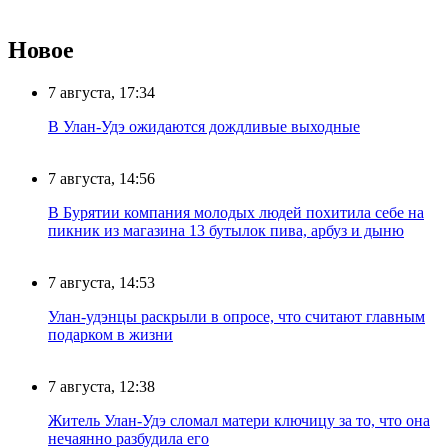
Новое
7 августа, 17:34
В Улан-Удэ ожидаются дождливые выходные
7 августа, 14:56
В Бурятии компания молодых людей похитила себе на
пикник из магазина 13 бутылок пива, арбуз и дыню
7 августа, 14:53
Улан-удэнцы раскрыли в опросе, что считают главным
подарком в жизни
7 августа, 12:38
Житель Улан-Удэ сломал матери ключицу за то, что она
нечаянно разбудила его