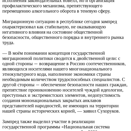
исполнения законодательных новелл, но и организация
профилактического механизма, препятствующего
перемещению алкогольного оборота в теневую сферу.
Миграционную ситуацию в республике сегодня зампред
охарактеризовал как стабильную, не оказывающую
негативного влияния на состояние общественной
безопасности, общественного порядка и внутреннего рынка
труда.
— В моём понимании концепция государственной
миграционной политики сводится к двойственной цели: с
одной стороны
возвращение в Россию соотечественников,
—
являющихся носителями нашего многонационального
этнокультурного кода, наполнение экономики страны
необходимым количеством трудоспособных специалистов. С
другой стороны
обеспечение безопасности наших граждан,
—
препятствие проникновению носителей чуждой идеологии,
преступных и экстремистских элементов, недопустимость
создания мононациональных закрытых анклавов
представителей народностей, не имеющих на территории
нашей страны исторических корней, — заявил Сухоруков.
Зампред также выделил участие в реализации
государственной программы «Национальная система