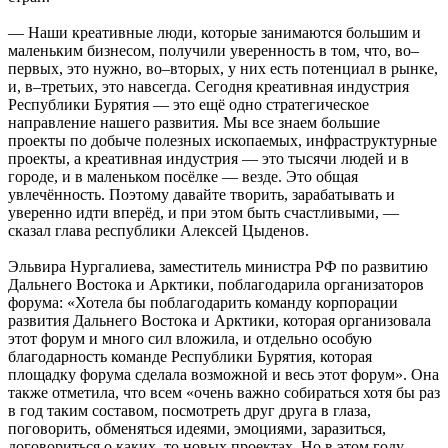
— Наши креативные люди, которые занимаются большим и
маленьким бизнесом, получили уверенность в том, что, во–
первых, это нужно, во–вторых, у них есть потенциал в рынке,
и, в–третьих, это навсегда. Сегодня креативная индустрия
Республики Бурятия — это ещё одно стратегическое
направление нашего развития. Мы все знаем большие
проекты по добыче полезных ископаемых, инфраструктурные
проекты, а креативная индустрия — это тысячи людей и в
городе, и в маленьком посёлке — везде. Это общая
увлечённость. Поэтому давайте творить, зарабатывать и
уверенно идти вперёд, и при этом быть счастливыми, —
сказал глава республики Алексей Цыденов.
Эльвира Нургалиева, заместитель министра РФ по развитию
Дальнего Востока и Арктики, поблагодарила организаторов
форума: «Хотела бы поблагодарить команду корпорации
развития Дальнего Востока и Арктики, которая организовала
этот форум и много сил вложила, и отдельно особую
благодарность команде Республики Бурятия, которая
площадку форума сделала возможной и весь этот форум». Она
также отметила, что всем «очень важно собираться хотя бы раз
в год таким составом, посмотреть друг друга в глаза,
поговорить, обменяться идеями, эмоциями, заразиться,
договориться о каких–то новых проектах. Но в этом году