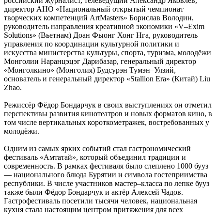
российский журналист, телеведущий Александр Яковлев,
директор АНО «Национальный открытый чемпионат
творческих компетенций ArtMasters» Борислав Володин,
руководитель направления креативной экономики «V–Exim
Solutions» (Вьетнам) Доан Фыонг Хонг Нга, руководитель
управления по координации культурной политики и
искусства министерства культуры, спорта, туризма, молодёжи
Монголии Наранцэцэг Дарибазар, генеральный директор
«Монголкино» (Монголия) Будсурэн Тумэн–Улзий,
основатель и генеральный директор «Stallion Era» (Китай) Liu
Zhao.
Режиссёр Фёдор Бондарчук в своих выступлениях он отметил
перспективы развития кинотеатров и новых форматов кино, в
том числе вертикальных короткометражек, востребованных у
молодёжи.
Одним из самых ярких событий стал гастрономический
фестиваль «Амтатай», который объединил традиции и
современность. В рамках фестиваля было слеплено 1000 бууз
— национального блюда Бурятии и символа гостеприимства
республики. В числе участников мастер–класса по лепке бууз
также были Фёдор Бондарчук и актёр Алексей Чадов.
Гастрофестиваль посетили тысячи человек, национальная
кухня стала настоящим центром притяжения для всех