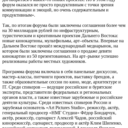
форум оказался не просто продуктивным с точки зрения
коммуникации и эмоций, но очень содержательным и
продуктивным».
Так, по итогам форума были заключены соглашения более чем
на 30 миллиардов рублей по инфраструктурным,
туристическим и креативным проектам Дальнего Востока:
новые кинокартины, мультфильмы, арт–объекты. Впервые на
Дальнем Востоке прошёл международный медиарынок, на
котором были заключены соглашения о продаже девяти
кинокартин из 50 презентованных. На арт–рынке успешно
реализованы работы местных художников.
Программа форума включала в себя панельные дискуссии,
мастер–классы, питчинги проектов, выставку брендов, а
также образовательные сессии по кино, моде, архитектуре и
IT. Среди спикеров — ведущие российские и бурятские
эксперты, представители федеральных и региональных
органов власти, а также известные зарубежные и российские
деятели культуры. Среди известных спикеров России и
зарубежья основатель «Art Pictures Studio», режиссёр, актёр,
генеральный продюсер «НМГ Студии» Фёдор Бондарчук,
актёр, режиссёр, сценарист Алексей Чадов, российский
кинорежиссёр, сценарист, продюсер и актёр Клим Шипенко,