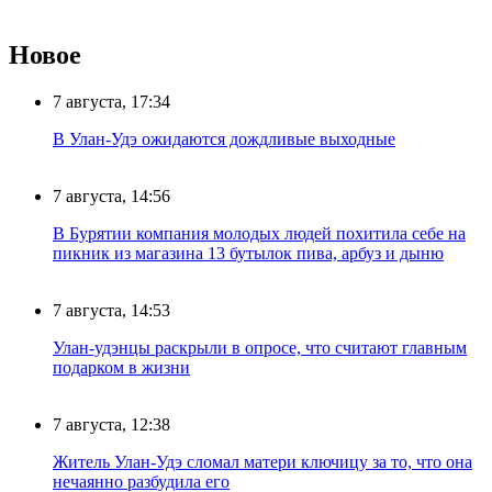
Новое
7 августа, 17:34
В Улан-Удэ ожидаются дождливые выходные
7 августа, 14:56
В Бурятии компания молодых людей похитила себе на
пикник из магазина 13 бутылок пива, арбуз и дыню
7 августа, 14:53
Улан-удэнцы раскрыли в опросе, что считают главным
подарком в жизни
7 августа, 12:38
Житель Улан-Удэ сломал матери ключицу за то, что она
нечаянно разбудила его