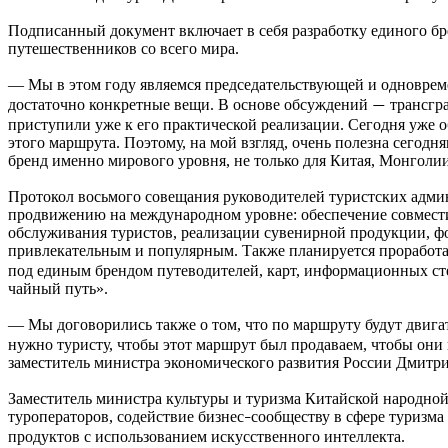
Подписанный документ включает в себя разработку единого бр
путешественников со всего мира.
— Мы в этом году являемся председательствующей и одновре
достаточно конкретные вещи. В основе обсуждений
трансгра
—
приступили уже к его практической реализации. Сегодня уже о
этого маршрута. Поэтому, на мой взгляд, очень полезна сегод
бренд именно мирового уровня, не только для Китая, Монголи
Протокол восьмого совещания руководителей туристских адми
продвижению на международном уровне: обеспечение совместим
обслуживания туристов, реализации сувенирной продукции, ф
привлекательным и популярным. Также планируется проработа
под единым брендом путеводителей, карт, информационных ст
чайный путь».
— Мы договорились также о том, что по маршруту будут двигат
нужно туристу, чтобы этот маршрут был продаваем, чтобы они 
заместитель министра экономического развития России Дмитр
Заместитель министра культуры и туризма Китайской народно
туроператоров, содействие бизнес
сообществу в сфере туризм
–
продуктов с использованием искусственного интеллекта.