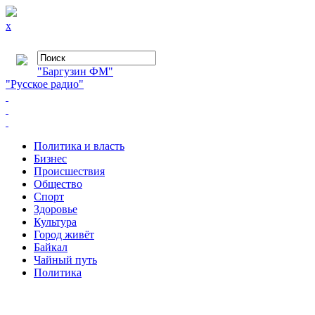
x
"Баргузин ФМ"
"Русское радио"
Политика и власть
Бизнес
Происшествия
Общество
Cпорт
Здоровье
Культура
Город живёт
Байкал
Чайный путь
Политика