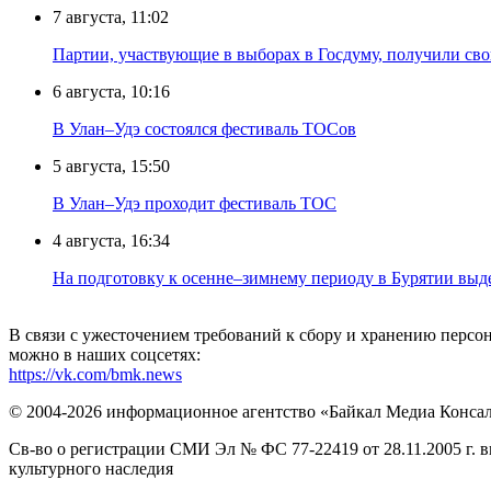
7 августа, 11:02
Партии, участвующие в выборах в Госдуму, получили св
6 августа, 10:16
В Улан–Удэ состоялся фестиваль ТОСов
5 августа, 15:50
В Улан–Удэ проходит фестиваль ТОС
4 августа, 16:34
На подготовку к осенне–зимнему периоду в Бурятии выд
В связи с ужесточением требований к сбору и хранению перс
можно в наших соцсетях:
https://vk.com/bmk.news
© 2004-2026 информационное агентство «Байкал Медиа Конса
Св-во о регистрации СМИ Эл № ФС 77-22419 от 28.11.2005 г. 
культурного наследия