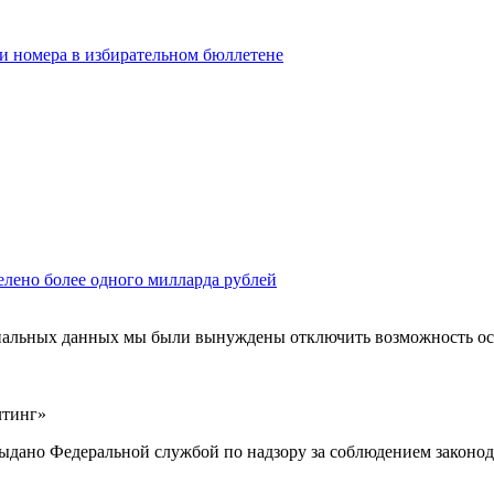
ои номера в избирательном бюллетене
елено более одного милларда рублей
ональных данных мы были вынуждены отключить возможность ост
лтинг»
выдано Федеральной службой по надзору за соблюдением законод