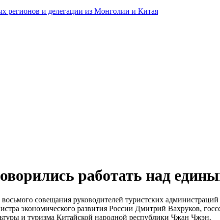
ных регионов и делегации из Монголии и Китая
говорились работать над един
восьмого совещания руководителей туристских администраций т
нистра экономического развития России Дмитрий Вахруков, госс
ьтуры и туризма Китайской народной республики Чжан Чжэн.