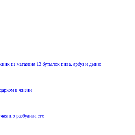
ник из магазина 13 бутылок пива, арбуз и дыню
одарком в жизни
ечаянно разбудила его