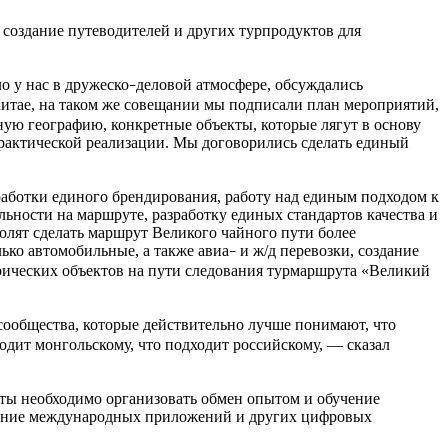
создание путеводителей и других турпродуктов для
 у нас в дружеско
деловой атмосфере, обсуждались
–
итае, на таком же совещании мы подписали план мероприятий,
ную географию, конкретные объекты, которые лягут в основу
 практической реализации. Мы договорились сделать единый
аботки единого брендирования, работу над единым подходом к
ности на маршруте, разработку единых стандартов качества и
лят сделать маршрут Великого чайного пути более
ко автомобильные, а также авиа
и ж/д перевозки, создание
–
рических объектов на пути следования турмаршрута «Великий
сообщества, которые действительно лучше понимают, что
одит монгольскому, что подходит российскому, — сказал
оты необходимо организовать обмен опытом и обучение
едрение международных приложений и других цифровых