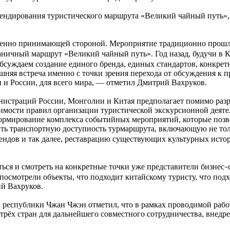
ендирования туристического маршрута «Великий чайный путь», 
менно принимающей стороной. Мероприятие традиционно прошло
ничный маршрут «Великий чайный путь». Год назад, будучи в К
бсуждаем создание единого бренда, единых стандартов, конкрет
няшняя встреча именно с точки зрения перехода от обсуждения к
и и России, для всего мира, — отметил Дмитрий Вахруков.
нистраций России, Монголии и Китая предполагает помимо разр
ости правил организации туристической экскурсионной деятель
ормирование комплекса событийных мероприятий, которые позво
ть транспортную доступность турмаршрута, включающую не толь
ендов и так далее, реставрацию существующих культурных исто
ься и смотреть на конкретные точки уже представители бизнес
–
посмотрели объекты, что подходит китайскому туристу, что подх
ий Вахруков.
й республики Чжан Чжэн отметил, что в рамках проводимой раб
а трёх стран для дальнейшего совместного сотрудничества, вн