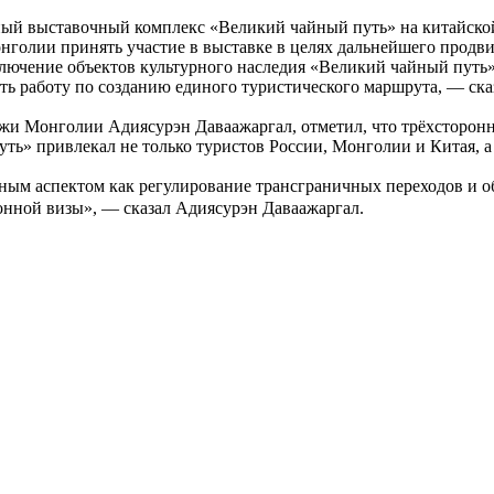
ный выставочный комплекс «Великий чайный путь» на китайской
нголии принять участие в выставке в целях дальнейшего продв
включение объектов культурного наследия «Великий чайный пут
ить работу по созданию единого туристического маршрута, — ск
ёжи Монголии Адиясурэн Даваажаргал, отметил, что трёхсторонн
ть» привлекал не только туристов России, Монголии и Китая, а
ным аспектом как регулирование трансграничных переходов и о
ронной визы», — сказал Адиясурэн Даваажаргал.