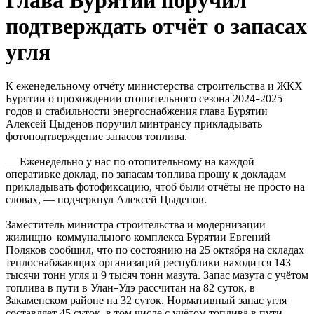
подтверждать отчёт о запасах
угля
К еженедельному отчёту министерства строительства и ЖКХ
Бурятии о прохождении отопительного сезона 2024
2025
–
годов и стабильности энергоснабжения глава Бурятии
Алексей Цыденов поручил минтрансу прикладывать
фотоподтверждение запасов топлива.
— Еженедельно у нас по отопительному на каждой
оперативке доклад, по запасам топлива прошу к докладам
прикладывать фотофиксацию, чтоб были отчёты не просто на
словах, — подчеркнул Алексей Цыденов.
Заместитель министра строительства и модернизации
жилищно
коммунального комплекса Бурятии Евгений
–
Поляков сообщил, что по состоянию на 25 октября на складах
теплоснабжающих организаций республики находится 143
тысячи тонн угля и 9 тысяч тонн мазута. Запас мазута с учётом
топлива в пути в Улан
Удэ рассчитан на 82 суток, в
–
Закаменском районе на 32 суток. Нормативный запас угля
составляет 45 суток, в том числе с учётом топлива в пути