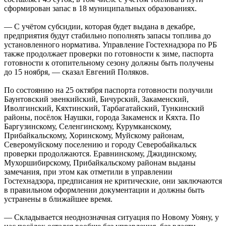
сформирован запас в 18 муниципальных образованиях.
— С учётом субсидии, которая будет выдана в декабре,
предприятия будут стабильно пополнять запасы топлива до
установленного норматива. Управление Гостехнадзора по РБ
также продолжает проверки по готовности к зиме, паспорта
готовности к отопительному сезону должны быть получены
до 15 ноября, — сказал Евгений Поляков.
По состоянию на 25 октября паспорта готовности получили
Баунтовский эвенкийский, Бичурский, Закаменский,
Иволгинский, Кяхтинский, Тарбагатайский, Тункинский
районы, посёлок Наушки, города Закаменск и Кяхта. По
Баргузинскому, Селенгинскому, Курумканскому,
Прибайкальскому, Хоринскому, Муйскому районам,
Северомуйскому поселению и городу Северобайкальск
проверки продолжаются. Еравнинскому, Джидинскому,
Мухоршибирскому, Прибайкальскому районам выданы
замечания, при этом как отметили в управлении
Гостехнадзора, предписания не критические, они заключаются
в правильном оформлении документации и должны быть
устранены в ближайшее время.
— Складывается неоднозначная ситуация по Новому Уояну, у