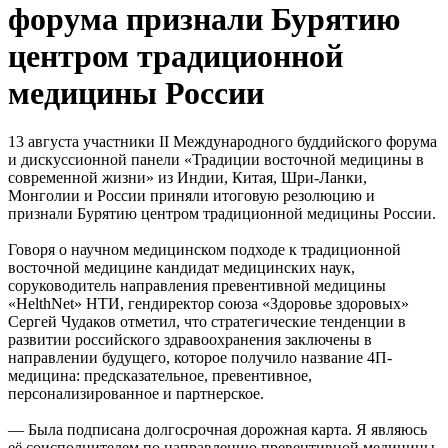
форума признали Бурятию
центром традиционной
медицины России
13 августа участники II Международного буддийского форума
и дискуссионной панели «Традиции восточной медицины в
современной жизни» из Индии, Китая, Шри-Ланки,
Монголии и России приняли итоговую резолюцию и
признали Бурятию центром традиционной медицины России.
Говоря о научном медицинском подходе к традиционной
восточной медицине кандидат медицинских наук,
соруководитель направления превентивной медицины
«HelthNet» НТИ, гендиректор союза «Здоровье здоровых»
Сергей Чудаков отметил, что стратегические тенденции в
развитии российского здравоохранения заключены в
направлении будущего, которое получило название 4П-
медицина: предсказательное, превентивное,
персонализированное и партнерское.
— Была подписана долгосрочная дорожная карта. Я являюсь
её соисполнителем по направлению превентивной медицины