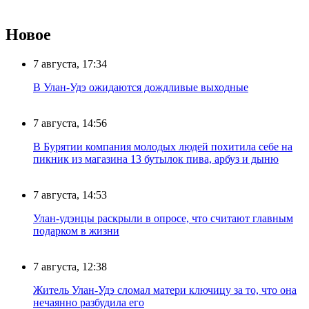
Новое
7 августа, 17:34
В Улан-Удэ ожидаются дождливые выходные
7 августа, 14:56
В Бурятии компания молодых людей похитила себе на
пикник из магазина 13 бутылок пива, арбуз и дыню
7 августа, 14:53
Улан-удэнцы раскрыли в опросе, что считают главным
подарком в жизни
7 августа, 12:38
Житель Улан-Удэ сломал матери ключицу за то, что она
нечаянно разбудила его