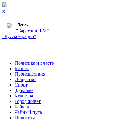
x
"Баргузин ФМ"
"Русское радио"
Политика и власть
Бизнес
Происшествия
Общество
Cпорт
Здоровье
Культура
Город живёт
Байкал
Чайный путь
Политика