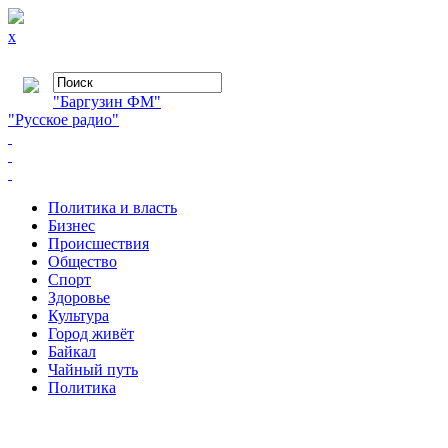
x
"Баргузин ФМ"
"Русское радио"
Политика и власть
Бизнес
Происшествия
Общество
Cпорт
Здоровье
Культура
Город живёт
Байкал
Чайный путь
Политика