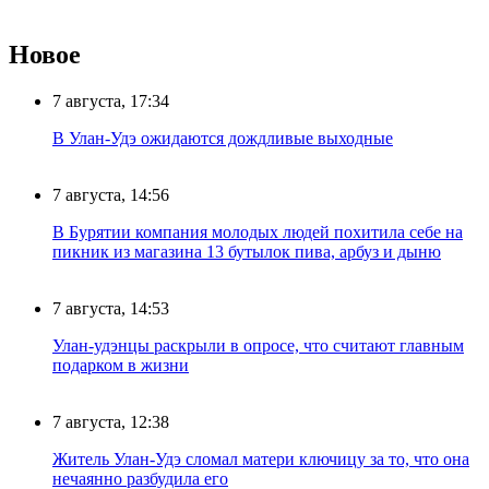
Новое
7 августа, 17:34
В Улан-Удэ ожидаются дождливые выходные
7 августа, 14:56
В Бурятии компания молодых людей похитила себе на
пикник из магазина 13 бутылок пива, арбуз и дыню
7 августа, 14:53
Улан-удэнцы раскрыли в опросе, что считают главным
подарком в жизни
7 августа, 12:38
Житель Улан-Удэ сломал матери ключицу за то, что она
нечаянно разбудила его