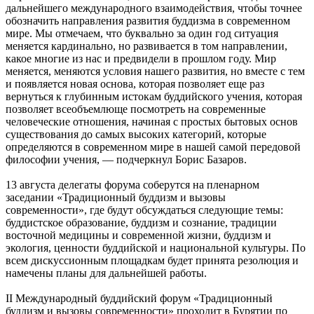
дальнейшего международного взаимодействия, чтобы точнее
обозначить направления развития буддизма в современном
мире. Мы отмечаем, что буквально за один год ситуация
меняется кардинально, но развивается в том направлении,
какое многие из нас и предвидели в прошлом году. Мир
меняется, меняются условия нашего развития, но вместе с тем
и появляется новая основа, которая позволяет еще раз
вернуться к глубинным истокам буддийского учения, которая
позволяет всеобъемлюще посмотреть на современные
человеческие отношения, начиная с простых бытовых основ
существования до самых высоких категорий, которые
определяются в современном мире в нашей самой передовой
философии учения, — подчеркнул Борис Базаров.
13 августа делегаты форума соберутся на пленарном
заседании «Традиционный буддизм и вызовы
современности», где будут обсуждаться следующие темы:
буддистское образование, буддизм и сознание, традиции
восточной медицины и современной жизни, буддизм и
экология, ценности буддийской и национальной культуры. По
всем дискуссионным площадкам будет принята резолюция и
намечены планы для дальнейшей работы.
II Международный буддийский форум «Традиционный
буддизм и вызовы современности» проходит в Бурятии по