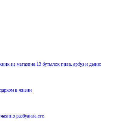
ник из магазина 13 бутылок пива, арбуз и дыню
одарком в жизни
ечаянно разбудила его