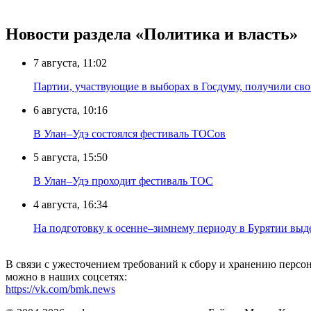
Новости раздела «Политика и власть»
7 августа, 11:02
Партии, участвующие в выборах в Госдуму, получили св
6 августа, 10:16
В Улан–Удэ состоялся фестиваль ТОСов
5 августа, 15:50
В Улан–Удэ проходит фестиваль ТОС
4 августа, 16:34
На подготовку к осенне–зимнему периоду в Бурятии выд
В связи с ужесточением требований к сбору и хранению перс
можно в наших соцсетях:
https://vk.com/bmk.news