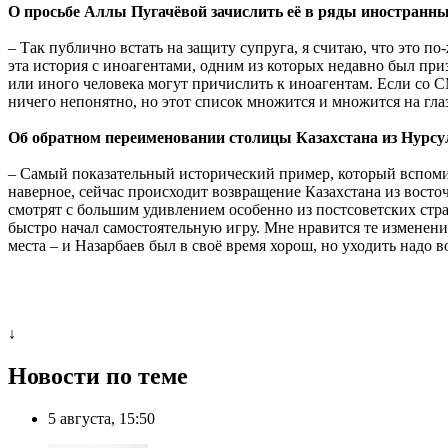
О просьбе Аллы Пугачёвой зачислить её в ряды иностранны
– Так публично встать на защиту супруга, я считаю, что это по
эта история с иноагентами, одним из которых недавно был при
или иного человека могут причислить к иноагентам. Если со С
ничего непонятно, но этот список множится и множится на глаз
Об обратном переименовании столицы Казахстана из Нурсу
– Самый показательный исторический пример, который вспомин
наверное, сейчас происходит возвращение Казахстана из восточ
смотрят с большим удивлением особенно из постсоветских стра
быстро начал самостоятельную игру. Мне нравится те изменения
места – и Назарбаев был в своё время хорош, но уходить надо в
↓
Новости по теме
5 августа, 15:50