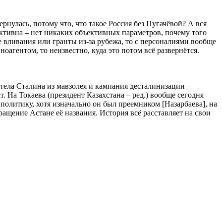
рнулась, потому что, что такое Россия без Пугачёвой? А вся
ктивна – нет никаких объективных параметров, почему того
 вливания или гранты из-за рубежа, то с персоналиями вообще
оагентом, то неизвестно, куда это потом всё развернётся.
тела Сталина из мавзолея и кампания десталинизации –
. На Токаева (президент Казахстана – ред.) вообще сегодня
политику, хотя изначально он был преемником [Назарбаева], на
ращение Астане её названия. История всё расставляет на свои