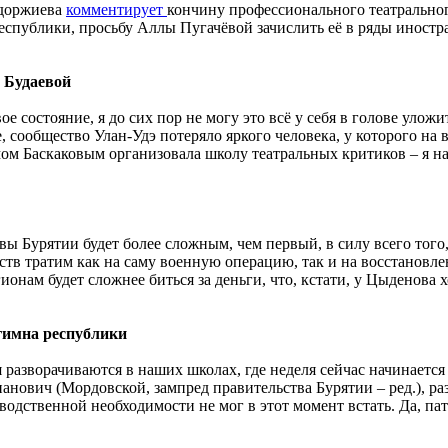
кдоржиева
комментирует
кончину профессионального театральног
республики, просьбу Аллы Пугачёвой зачислить её в ряды иност
 Будаевой
состояние, я до сих пор не могу это всё у себя в голове уложит
, сообщество Улан-Удэ потеряло яркого человека, у которого на 
ёмом Баскаковым организовала школу театральных критиков – я н
вы Бурятии будет более сложным, чем первый, в силу всего того,
ств тратим как на саму военную операцию, так и на восстановле
ионам будет сложнее биться за деньги, что, кстати, у Цыденова х
гимна республики
ня разворачиваются в наших школах, где неделя сейчас начинаетс
панович (Мордовской, зампред правительства Бурятии – ред.), р
зводственной необходимости не мог в этот момент встать. Да, па