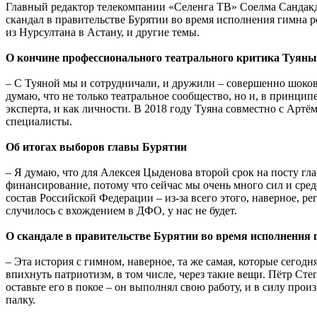
Главный редактор телекомпании «Селенга ТВ» Соелма Санда
скандал в правительстве Бурятии во время исполнения гимна 
из Нурсултана в Астану, и другие темы.
О кончине профессионального театрального критика Туяны
– С Туяной мы и сотрудничали, и дружили – совершенно шоковое 
думаю, что не только театральное сообщество, но и, в принципе
эксперта, и как личности. В 2018 году Туяна совместно с Арт
специалисты.
Об итогах выборов главы Бурятии
– Я думаю, что для Алексея Цыденова второй срок на посту гла
финансирование, потому что сейчас мы очень много сил и сред
состав Российской Федерации – из-за всего этого, наверное, рег
случилось с вхождением в ДФО, у нас не будет.
О скандале в правительстве Бурятии во время исполнения 
– Эта история с гимном, наверное, та же самая, которые сегод
впихнуть патриотизм, в том числе, через такие вещи. Пётр Сте
оставьте его в покое – он выполнял свою работу, и в силу прои
палку.