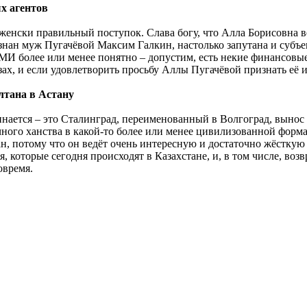
х агентов
-женски правильный поступок. Слава богу, что Алла Борисовна ве
знан муж Пугачёвой Максим Галкин, настолько запутана и субъе
МИ более или менее понятно – допустим, есть некие финансовые
ах, и если удовлетворить просьбу Аллы Пугачёвой признать её ин
лтана в Астану
ается – это Сталинград, переименованный в Волгоград, вынос 
ного ханства в какой-то более или менее цивилизованной формат
н, потому что он ведёт очень интересную и достаточно жёсткую 
, которые сегодня происходят в Казахстане, и, в том числе, возв
овремя.