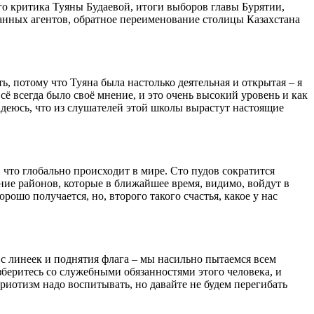
о критика Туяны Будаевой, итоги выборов главы Бурятии,
ранных агентов, обратное переименование столицы Казахстана
ь, потому что Туяна была настолько деятельная и открытая – я
всё всегда было своё мнение, и это очень высокий уровень и как
адеюсь, что из слушателей этой школы вырастут настоящие
 что глобально происходит в мире. Сто пудов сократится
ние районов, которые в ближайшее время, видимо, войдут в
орошо получается, но, второго такого счастья, какое у нас
я с линеек и поднятия флага – мы насильно пытаемся всем
азберитесь со служебными обязанностями этого человека, и
триотизм надо воспитывать, но давайте не будем перегибать