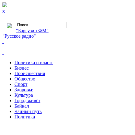
x
"Баргузин ФМ"
"Русское радио"
Политика и власть
Бизнес
Происшествия
Общество
Cпорт
Здоровье
Культура
Город живёт
Байкал
Чайный путь
Политика