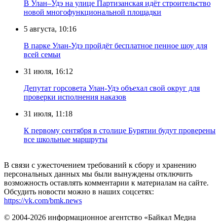
В Улан–Удэ на улице Партизанская идёт строительство
новой многофункциональной площадки
5 августа, 10:16
В парке Улан-Удэ пройдёт бесплатное пенное шоу для
всей семьи
31 июля, 16:12
Депутат горсовета Улан-Удэ объехал свой округ для
проверки исполнения наказов
31 июля, 11:18
К первому сентября в столице Бурятии будут проверены
все школьные маршруты
В связи с ужесточением требований к сбору и хранению
персональных данных мы были вынуждены отключить
возможность оставлять комментарии к материалам на сайте.
Обсудить новости можно в наших соцсетях:
https://vk.com/bmk.news
© 2004-2026 информационное агентство «Байкал Медиа