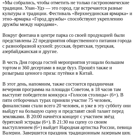
«Мы собрались, чтобы отметить не только гастрономические
традиции. Улан–Удэ — это город, где встречаются разные
культуры и традиции. Фестиваль «Верхнеудинская ярмарка» и
этно–ярмарка «Город дружбы» способствуют укреплению
дружбы между народами».
Вокруг фонтана в центре парка со своей продукцией были
представлены 22 предприятия общественного питания города
с разнообразной кухней: русская, бурятская, турецкая,
азербайджанская и другие.
В честь Дня города гостей мероприятия угощали большим
тортом и 360 десертами в виде бууз. Прошёл также и
розыгрыш ценного приза: путёвки в Китай.
В этот день, напомним, также состоится праздничная
вечерняя программа на площади Советом, в 18 часов там
выступят победители конкурса «Голосов столицы» (6+). В
пяти отборочных турах приняли участие 75 человек,
финалистами стали всего 20 человек, и уже в эту субботу они
выйдут на большую сцену и представят свой талант перед
земляками. В 20:00 начнётся концерт с участием звёзд
бурятской эстрады (6+). В 21:30 на сцену со своим
выступлением (6+) выйдет Народная артистка России, певица
Валерии. Завершится праздник традиционным лазерным шоу.