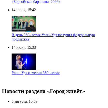
«Боргойская баранина–2026»
14 июня, 15:42
В день 360–летия Улан–Удэ получил федеральную
поддержку
14 июня, 15:33
Улан–Удэ отметил 360–летие
Новости раздела «Город живёт»
5 августа, 10:58