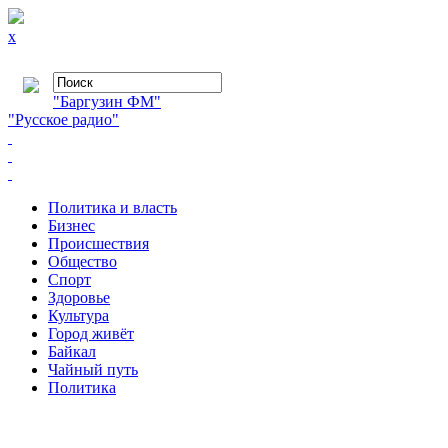
x
"Баргузин ФМ"
"Русское радио"
Политика и власть
Бизнес
Происшествия
Общество
Cпорт
Здоровье
Культура
Город живёт
Байкал
Чайный путь
Политика