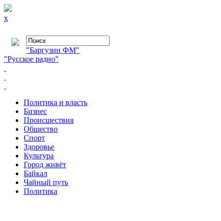
x
"Баргузин ФМ"
"Русское радио"
Политика и власть
Бизнес
Происшествия
Общество
Cпорт
Здоровье
Культура
Город живёт
Байкал
Чайный путь
Политика