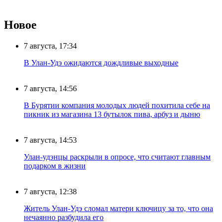
Новое
7 августа, 17:34
В Улан-Удэ ожидаются дождливые выходные
7 августа, 14:56
В Бурятии компания молодых людей похитила себе на
пикник из магазина 13 бутылок пива, арбуз и дыню
7 августа, 14:53
Улан-удэнцы раскрыли в опросе, что считают главным
подарком в жизни
7 августа, 12:38
Житель Улан-Удэ сломал матери ключицу за то, что она
нечаянно разбудила его