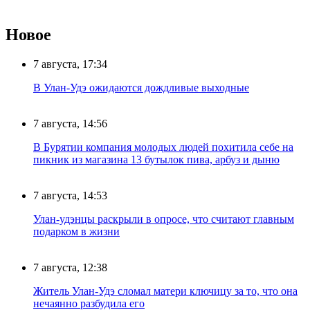
Новое
7 августа, 17:34
В Улан-Удэ ожидаются дождливые выходные
7 августа, 14:56
В Бурятии компания молодых людей похитила себе на
пикник из магазина 13 бутылок пива, арбуз и дыню
7 августа, 14:53
Улан-удэнцы раскрыли в опросе, что считают главным
подарком в жизни
7 августа, 12:38
Житель Улан-Удэ сломал матери ключицу за то, что она
нечаянно разбудила его