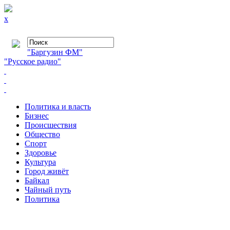
x
"Баргузин ФМ"
"Русское радио"
Политика и власть
Бизнес
Происшествия
Общество
Cпорт
Здоровье
Культура
Город живёт
Байкал
Чайный путь
Политика