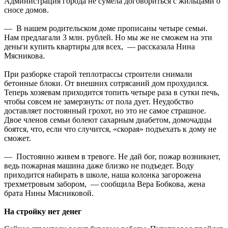
Администрация города не сумела договориться с жильцами о
сносе домов.
— В нашем родительском доме прописаны четыре семьи.
Нам предлагали 3 млн. рублей. Но мы же не сможем на эти
деньги купить квартиры для всех, — рассказала Нина
Мясникова.
При разборке старой теплотрассы строители снимали
бетонные блоки. От внешних сотрясаний дом прохудился.
Теперь хозяевам приходится топить четыре раза в сутки печь,
чтобы совсем не замерзнуть: от пола дует. Неудобство
доставляет постоянный грохот, но это не самое страшное.
Двое членов семьи болеют сахарным диабетом, домочадцы
боятся, что, если что случится, «скорая» подъехать к дому не
сможет.
— Постоянно живем в тревоге. Не дай бог, пожар возникнет,
ведь пожарная машина даже близко не подъедет. Воду
приходится набирать в школе, наша колонка загорожена
трехметровым забором, — сообщила Вера Бобкова, жена
брата Нины Мясниковой.
На стройку нет денег