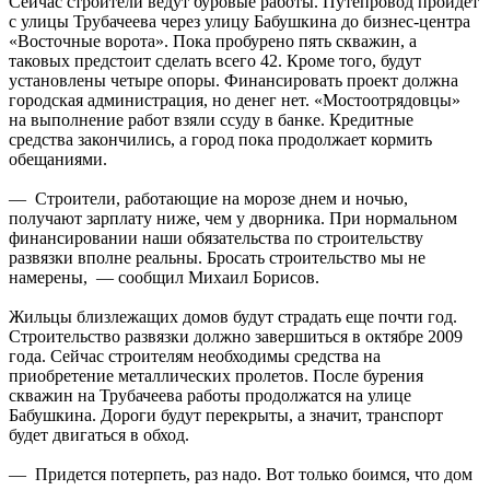
Сейчас строители ведут буровые работы. Путепровод пройдет
с улицы Трубачеева через улицу Бабушкина до бизнес-центра
«Восточные ворота». Пока пробурено пять скважин, а
таковых предстоит сделать всего 42. Кроме того, будут
установлены четыре опоры. Финансировать проект должна
городская администрация, но денег нет. «Мостоотрядовцы»
на выполнение работ взяли ссуду в банке. Кредитные
средства закончились, а город пока продолжает кормить
обещаниями.
— Строители, работающие на морозе днем и ночью,
получают зарплату ниже, чем у дворника. При нормальном
финансировании наши обязательства по строительству
развязки вполне реальны. Бросать строительство мы не
намерены, — сообщил Михаил Борисов.
Жильцы близлежащих домов будут страдать еще почти год.
Строительство развязки должно завершиться в октябре 2009
года. Сейчас строителям необходимы средства на
приобретение металлических пролетов. После бурения
скважин на Трубачеева работы продолжатся на улице
Бабушкина. Дороги будут перекрыты, а значит, транспорт
будет двигаться в обход.
— Придется потерпеть, раз надо. Вот только боимся, что дом