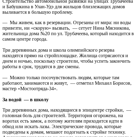
Строительство автомобильной развязки на улицах Трубачеева
и Бабушкина в Улан-Удэ для жильцов близлежащих домов
выливается в большую проблему.
— Мы живем, как в резервации. Отрезаны от мира: ни воды
привезти, ни «скорую» вызвать, — сетует Нина Мясникова,
жительница дома №20 по ул. Трубачеева, который находится в
самом центре города.
Три деревянных дома и школа олимпийского резерва
находятся прямо на стройплощадке. Жилища сотрясаются и
днем и ночью, поскольку строители, чтобы успеть закончить
работы в срок, трудятся в две смены.
— Можно только посочувствовать людям, которые там
работают, занимаются и живут, — отметил Михаил Борисов,
мастер «Мостоотряда-34».
За водой — в школу
Три деревянных дома, находящиеся в эпицентре стройки, —
головная боль для строителей. Территория огорожена, на
воротах есть замок, а потому жителям приходится идти в
обход или искать лазы. Электрические провода, которые
подведены к домам, мешают подогнать к стройке технику.