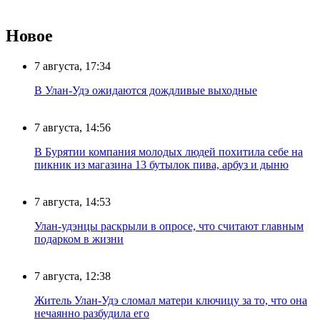
Новое
7 августа, 17:34
В Улан-Удэ ожидаются дождливые выходные
7 августа, 14:56
В Бурятии компания молодых людей похитила себе на
пикник из магазина 13 бутылок пива, арбуз и дыню
7 августа, 14:53
Улан-удэнцы раскрыли в опросе, что считают главным
подарком в жизни
7 августа, 12:38
Житель Улан-Удэ сломал матери ключицу за то, что она
нечаянно разбудила его