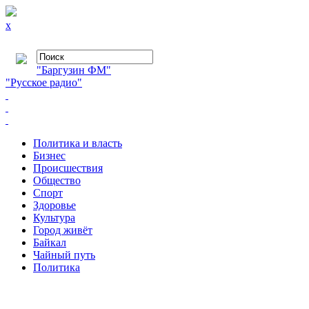
x
"Баргузин ФМ"
"Русское радио"
Политика и власть
Бизнес
Происшествия
Общество
Cпорт
Здоровье
Культура
Город живёт
Байкал
Чайный путь
Политика