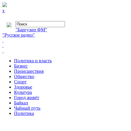
x
"Баргузин ФМ"
"Русское радио"
Политика и власть
Бизнес
Происшествия
Общество
Cпорт
Здоровье
Культура
Город живёт
Байкал
Чайный путь
Политика