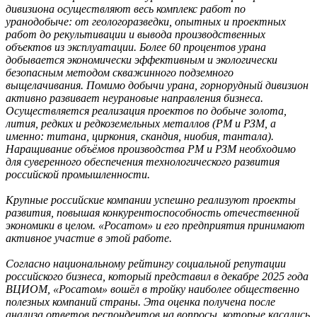
дивизиона осуществляют весь комплекс работ по
уранодобыче: от геологоразведки, опытных и проектных
работ до рекультивации и вывода производственных
объектов из эксплуатации. Более 60 процентов урана
добывается экономически эффективным и экологически
безопасным методом скважинного подземного
выщелачивания. Помимо добычи урана, горнорудный дивизион
активно развивает неурановые направления бизнеса.
Осуществляется реализация проектов по добыче золота,
лития, редких и редкоземельных металлов (РМ и РЗМ, а
именно: титана, циркония, скандия, ниобия, тантала).
Наращивание объёмов производства РМ и РЗМ необходимо
для суверенного обеспечения технологического развития
российской промышленности.
Крупные российские компании успешно реализуют проекты
развития, повышая конкурентоспособность отечественной
экономики в целом. «Росатом» и его предприятия принимают
активное участие в этой работе.
Согласно национальному рейтингу социальной репутации
российского бизнеса, который представил в декабре 2025 года
ВЦИОМ, «Росатом» вошёл в тройку наиболее общественно
полезных компаний страны. Эта оценка получена после
анализа ответов респондентов на вопросы, которые касались