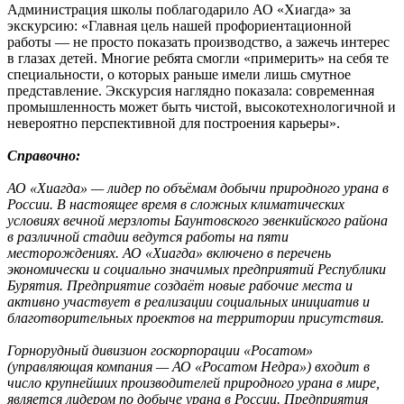
Администрация школы поблагодарило АО «Хиагда» за
экскурсию: «Главная цель нашей профориентационной
работы — не просто показать производство, а зажечь интерес
в глазах детей. Многие ребята смогли «примерить» на себя те
специальности, о которых раньше имели лишь смутное
представление. Экскурсия наглядно показала: современная
промышленность может быть чистой, высокотехнологичной и
невероятно перспективной для построения карьеры».
Справочно:
АО «Хиагда» — лидер по объёмам добычи природного урана в
России. В настоящее время в сложных климатических
условиях вечной мерзлоты Баунтовского эвенкийского района
в различной стадии ведутся работы на пяти
месторождениях. АО «Хиагда» включено в перечень
экономически и социально значимых предприятий Республики
Бурятия. Предприятие создаёт новые рабочие места и
активно участвует в реализации социальных инициатив и
благотворительных проектов на территории присутствия.
Горнорудный дивизион госкорпорации «Росатом»
(управляющая компания — АО «Росатом Недра») входит в
число крупнейших производителей природного урана в мире,
является лидером по добыче урана в России. Предприятия