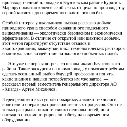
производственной площадке в Баунтовском районе Бурятии.
Маршрут охватил ключевые объекты: от цеха по производству
серной кислоты до современного вахтового посёлка.
Особый интерес у школьников вызвал рассказ о добыче
природного урана способом скважинного подземного
выщелачивания — экологически безопасном и экономически
эффективном. В отличие от открытой или шахтной добычи,
этот метод гарантирует отсутствие отвалов и
хвостохранилищ, замкнутый цикл технологических растворов
и минимальное воздействие на экологию добычных полей.
— Это уже не первая встреча со школьниками Баунтовского
района. Такие экскурсии на промплощадку помогают ребятам
сделать осознанный выбор будущей профессии и понять,
какие знания и навыки потребуются им уже завтра, —
рассказал первый заместитель генерального директора АО
«Хиагда» Артём Михайлов.
Перед ребятами выступили пожарные, химики–технологи,
водители и операторы производственных процессов. Они не
только раскрыли тонкости своих специальностей, но и
наглядно продемонстрировали работу на современном
оборудовании.