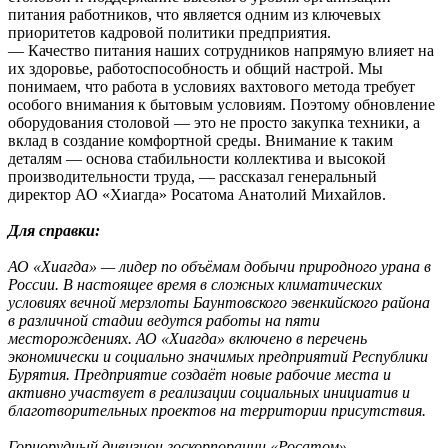
питания работников, что является одним из ключевых
приоритетов кадровой политики предприятия.
— Качество питания наших сотрудников напрямую влияет на
их здоровье, работоспособность и общий настрой. Мы
понимаем, что работа в условиях вахтового метода требует
особого внимания к бытовым условиям. Поэтому обновление
оборудования столовой — это не просто закупка техники, а
вклад в создание комфортной среды. Внимание к таким
деталям — основа стабильности коллектива и высокой
производительности труда, — рассказал генеральный
директор АО «Хиагда» Росатома Анатолий Михайлов.
Для справки:
АО «Хиагда» — лидер по объёмам добычи природного урана в
России. В настоящее время в сложных климатических
условиях вечной мерзлоты Баунтовского эвенкийского района
в различной стадии ведутся работы на пяти
месторождениях. АО «Хиагда» включено в перечень
экономически и социально значимых предприятий Республики
Бурятия. Предприятие создаёт новые рабочие места и
активно участвует в реализации социальных инициатив и
благотворительных проектов на территории присутствия.
Горнорудный дивизион госкорпорации «Росатом»