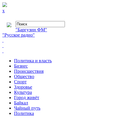
x
"Баргузин ФМ"
"Русское радио"
Политика и власть
Бизнес
Происшествия
Общество
Cпорт
Здоровье
Культура
Город живёт
Байкал
Чайный путь
Политика