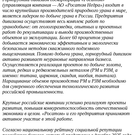
(управляющая компания — АО «Росатом Недра») входит в
число крупнейших производителей природного урана в мире,
является лидером по добыче урана в России. Предприятия
дивизиона осуществляют весь комплекс работ по
уранодобыче: от геологоразведки, опытных и проектных
работ до рекультивации и вывода производственных
объектов из эксплуатации. Более 60 процентов урана
добывается экономически эффективным и экологически
безопасным методом скважинного подземного
выщелачивания. Помимо добычи урана, горнорудный дивизион
активно развивает неурановые направления бизнеса.
Осуществляется реализация проектов по добыче золота,
лития, редких и редкоземельных металлов (РМ и РЗМ, а
именно: титана, циркония, скандия, ниобия, тантала).
Наращивание объемов производства РМ и РЗМ необходимо
для суверенного обеспечения технологического развития
российской промышленности.
Крупные российские компании успешно реализуют проекты
развития, повышая конкурентоспособность отечественной
экономики в целом. «Росатом» и его предприятия принимают
активное участие в этой работе.
Согласно национальному рейтингу социальной репутации