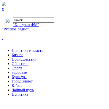
x
"Баргузин ФМ"
"Русское радио"
Политика и власть
Бизнес
Происшествия
Общество
Cпорт
Здоровье
Культура
Город живёт
Байкал
Чайный путь
Политика