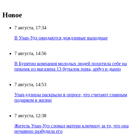
Новое
7 августа, 17:34
В Улан-Удэ ожидаются дождливые выходные
7 августа, 14:56
В Бурятии компания молодых людей похитила себе на
пикник из магазина 13 бутылок пива, арбуз и дыню
7 августа, 14:53
Улан-удэнцы раскрыли в опросе, что считают главным
подарком в жизни
7 августа, 12:38
Житель Улан-Удэ сломал матери ключицу за то, что она
нечаянно разбудила его