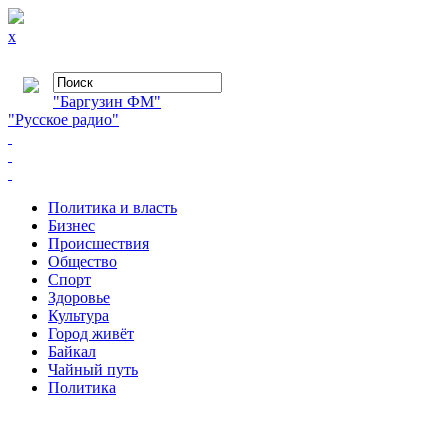
x
"Баргузин ФМ"
"Русское радио"
Политика и власть
Бизнес
Происшествия
Общество
Cпорт
Здоровье
Культура
Город живёт
Байкал
Чайный путь
Политика