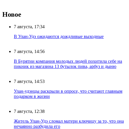
Новое
7 августа, 17:34
В Улан-Удэ ожидаются дождливые выходные
7 августа, 14:56
В Бурятии компания молодых людей похитила себе на
пикник из магазина 13 бутылок пива, арбуз и дыню
7 августа, 14:53
Улан-удэнцы раскрыли в опросе, что считают главным
подарком в жизни
7 августа, 12:38
Житель Улан-Удэ сломал матери ключицу за то, что она
нечаянно разбудила его