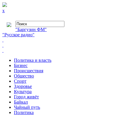
x
"Баргузин ФМ"
"Русское радио"
Политика и власть
Бизнес
Происшествия
Общество
Cпорт
Здоровье
Культура
Город живёт
Байкал
Чайный путь
Политика