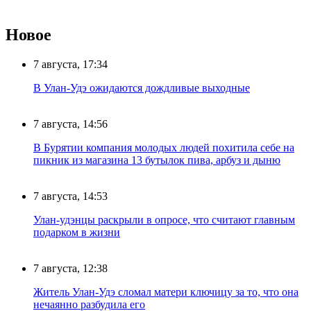
Новое
7 августа, 17:34
В Улан-Удэ ожидаются дождливые выходные
7 августа, 14:56
В Бурятии компания молодых людей похитила себе на
пикник из магазина 13 бутылок пива, арбуз и дыню
7 августа, 14:53
Улан-удэнцы раскрыли в опросе, что считают главным
подарком в жизни
7 августа, 12:38
Житель Улан-Удэ сломал матери ключицу за то, что она
нечаянно разбудила его