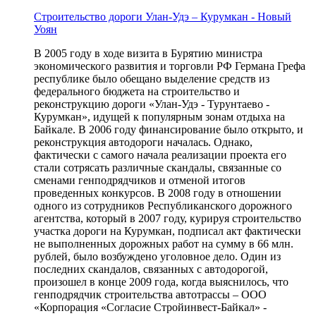
Строительство дороги Улан-Удэ – Курумкан - Новый
Уоян
В 2005 году в ходе визита в Бурятию министра
экономического развития и торговли РФ Германа Грефа
республике было обещано выделение средств из
федерального бюджета на строительство и
реконструкцию дороги «Улан-Удэ - Турунтаево -
Курумкан», идущей к популярным зонам отдыха на
Байкале. В 2006 году финансирование было открыто, и
реконструкция автодороги началась. Однако,
фактически с самого начала реализации проекта его
стали сотрясать различные скандалы, связанные со
сменами генподрядчиков и отменой итогов
проведенных конкурсов. В 2008 году в отношении
одного из сотрудников Республиканского дорожного
агентства, который в 2007 году, курируя строительство
участка дороги на Курумкан, подписал акт фактически
не выполненных дорожных работ на сумму в 66 млн.
рублей, было возбуждено уголовное дело. Один из
последних скандалов, связанных с автодорогой,
произошел в конце 2009 года, когда выяснилось, что
генподрядчик строительства автотрассы – ООО
«Корпорация «Согласие Стройинвест-Байкал» -