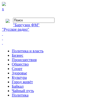
x
"Баргузин ФМ"
"Русское радио"
Политика и власть
Бизнес
Происшествия
Общество
Cпорт
Здоровье
Культура
Город живёт
Байкал
Чайный путь
Политика