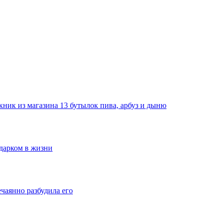
ник из магазина 13 бутылок пива, арбуз и дыню
одарком в жизни
ечаянно разбудила его