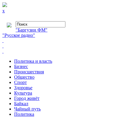
x
"Баргузин ФМ"
"Русское радио"
Политика и власть
Бизнес
Происшествия
Общество
Cпорт
Здоровье
Культура
Город живёт
Байкал
Чайный путь
Политика