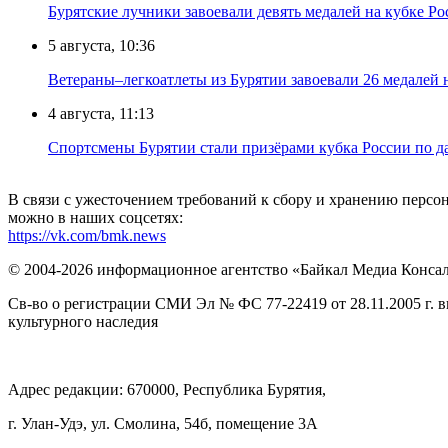
Бурятские лучники завоевали девять медалей на кубке Ро
5 августа, 10:36
Ветераны–легкоатлеты из Бурятии завоевали 26 медалей
4 августа, 11:13
Спортсмены Бурятии стали призёрами кубка России по д
В связи с ужесточением требований к сбору и хранению перс
можно в наших соцсетях:
https://vk.com/bmk.news
© 2004-2026 информационное агентство «Байкал Медиа Конса
Св-во о регистрации СМИ Эл № ФС 77-22419 от 28.11.2005 г. 
культурного наследия
Адрес редакции: 670000, Республика Бурятия,
г. Улан-Удэ, ул. Смолина, 54б, помещение 3А