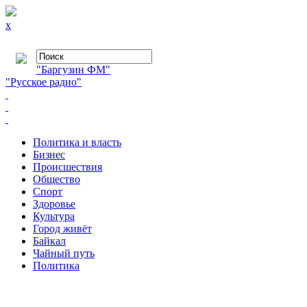
x
"Баргузин ФМ"
"Русское радио"
Политика и власть
Бизнес
Происшествия
Общество
Cпорт
Здоровье
Культура
Город живёт
Байкал
Чайный путь
Политика