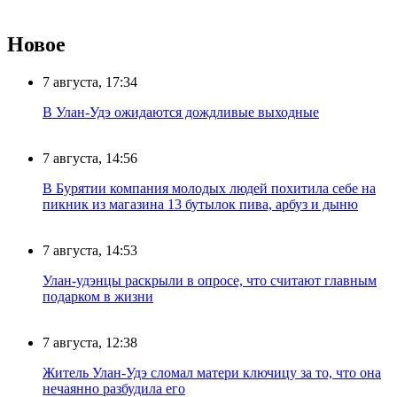
Новое
7 августа, 17:34
В Улан-Удэ ожидаются дождливые выходные
7 августа, 14:56
В Бурятии компания молодых людей похитила себе на
пикник из магазина 13 бутылок пива, арбуз и дыню
7 августа, 14:53
Улан-удэнцы раскрыли в опросе, что считают главным
подарком в жизни
7 августа, 12:38
Житель Улан-Удэ сломал матери ключицу за то, что она
нечаянно разбудила его