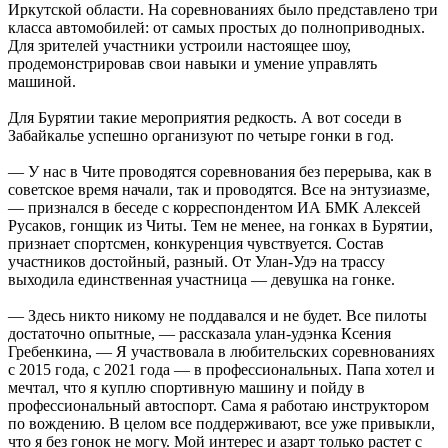
Иркутской области. На соревнованиях было представлено три
класса автомобилей: от самых простых до полноприводных.
Для зрителей участники устроили настоящее шоу,
продемонстрировав свои навыки и умение управлять
машиной.
Для Бурятии такие мероприятия редкость. А вот соседи в
Забайкалье успешно организуют по четыре гонки в год.
— У нас в Чите проводятся соревнования без перерыва, как в
советское время начали, так и проводятся. Все на энтузиазме,
— признался в беседе с корреспондентом ИА БМК Алексей
Русаков, гонщик из Читы. Тем не менее, на гонках в Бурятии,
признает спортсмен, конкуренция чувствуется. Состав
участников достойный, разный. От Улан-Удэ на трассу
выходила единственная участница — девушка на гонке.
— Здесь никто никому не поддавался и не будет. Все пилоты
достаточно опытные, — рассказала улан-удэнка Ксения
Гребенкина, — Я участвовала в любительских соревнованиях
с 2015 года, с 2021 года — в профессиональных. Папа хотел и
мечтал, что я куплю спортивную машину и пойду в
профессиональный автоспорт. Сама я работаю инструктором
по вождению. В целом все поддерживают, все уже привыкли,
что я без гонок не могу. Мой интерес и азарт только растет с