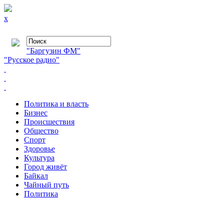
x
"Баргузин ФМ"
"Русское радио"
Политика и власть
Бизнес
Происшествия
Общество
Cпорт
Здоровье
Культура
Город живёт
Байкал
Чайный путь
Политика