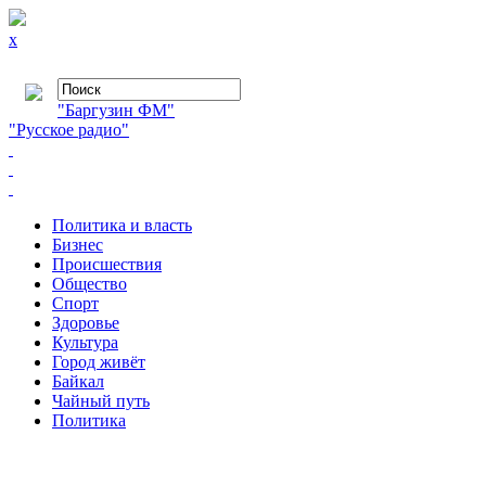
x
"Баргузин ФМ"
"Русское радио"
Политика и власть
Бизнес
Происшествия
Общество
Cпорт
Здоровье
Культура
Город живёт
Байкал
Чайный путь
Политика