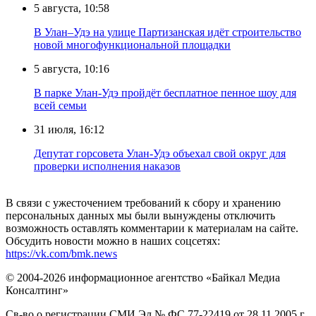
5 августа, 10:58
В Улан–Удэ на улице Партизанская идёт строительство
новой многофункциональной площадки
5 августа, 10:16
В парке Улан-Удэ пройдёт бесплатное пенное шоу для
всей семьи
31 июля, 16:12
Депутат горсовета Улан-Удэ объехал свой округ для
проверки исполнения наказов
В связи с ужесточением требований к сбору и хранению
персональных данных мы были вынуждены отключить
возможность оставлять комментарии к материалам на сайте.
Обсудить новости можно в наших соцсетях:
https://vk.com/bmk.news
© 2004-2026 информационное агентство «Байкал Медиа
Консалтинг»
Св-во о регистрации СМИ Эл № ФС 77-22419 от 28.11.2005 г.