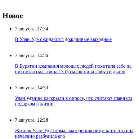
Новое
7 августа, 17:34
В Улан-Удэ ожидаются дождливые выходные
7 августа, 14:56
В Бурятии компания молодых людей похитила себе на
пикник из магазина 13 бутылок пива, арбуз и дыню
7 августа, 14:53
Улан-удэнцы раскрыли в опросе, что считают главным
подарком в жизни
7 августа, 12:38
Житель Улан-Удэ сломал матери ключицу за то, что она
нечаянно разбудила его