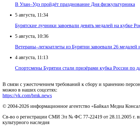
В Улан–Удэ пройдёт празднование Дня физкультурника
5 августа, 11:34
Бурятские лучники завоевали девять медалей на кубке Ро
5 августа, 10:36
Ветераны–легкоатлеты из Бурятии завоевали 26 медалей
4 августа, 11:13
Спортсмены Бурятии стали призёрами кубка России по д
В связи с ужесточением требований к сбору и хранению перс
можно в наших соцсетях:
https://vk.com/bmk.news
© 2004-2026 информационное агентство «Байкал Медиа Конса
Св-во о регистрации СМИ Эл № ФС 77-22419 от 28.11.2005 г. 
культурного наследия