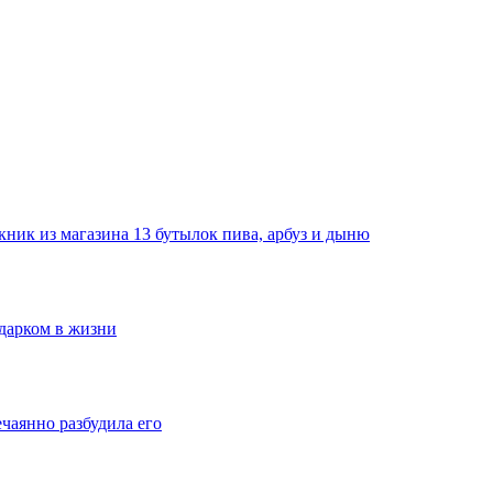
ник из магазина 13 бутылок пива, арбуз и дыню
одарком в жизни
ечаянно разбудила его