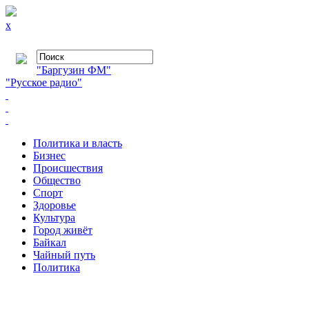
x
"Баргузин ФМ"
"Русское радио"
Политика и власть
Бизнес
Происшествия
Общество
Cпорт
Здоровье
Культура
Город живёт
Байкал
Чайный путь
Политика