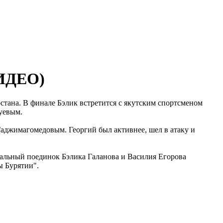
ВИДЕО)
тана. В финале Бэлик встретится с якутским спортсменом
уевым.
аджимагомедовым. Георгий был активнее, шел в атаку и
нальный поединок Бэлика Галанова и Василия Егорова
ы Бурятии".