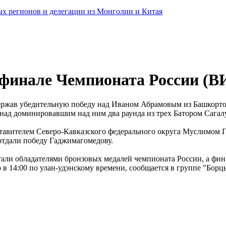
ных регионов и делегации из Монголии и Китая
в финале Чемпионата России (
ержав убедительную победу над Иваном Абрамовым из Башкортос
над доминировавшим над ним два раунда из трех Батором Сагал
авителем Северо-Кавказского федерального округа Муслимом Г
 отдали победу Гаджимагомедову.
тали обладателями бронзовых медалей чемпионата России, а фи
 в 14:00 по улан-удэнскому времени, сообщается в группе "Борц