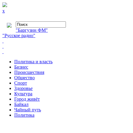
x
"Баргузин ФМ"
"Русское радио"
Политика и власть
Бизнес
Происшествия
Общество
Cпорт
Здоровье
Культура
Город живёт
Байкал
Чайный путь
Политика