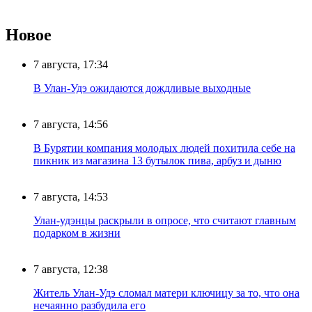
Новое
7 августа, 17:34
В Улан-Удэ ожидаются дождливые выходные
7 августа, 14:56
В Бурятии компания молодых людей похитила себе на
пикник из магазина 13 бутылок пива, арбуз и дыню
7 августа, 14:53
Улан-удэнцы раскрыли в опросе, что считают главным
подарком в жизни
7 августа, 12:38
Житель Улан-Удэ сломал матери ключицу за то, что она
нечаянно разбудила его