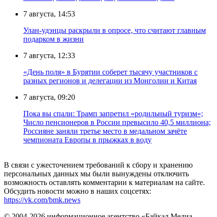
7 августа, 14:53
Улан-удэнцы раскрыли в опросе, что считают главным
подарком в жизни
7 августа, 12:33
«День поля» в Бурятии соберет тысячу участников с
разных регионов и делегации из Монголии и Китая
7 августа, 09:20
Пока вы спали: Трамп запретил «родильный туризм»;
Число пенсионеров в России превысило 40,5 миллиона;
Россияне заняли третье место в медальном зачёте
чемпионата Европы в прыжках в воду
В связи с ужесточением требований к сбору и хранению
персональных данных мы были вынуждены отключить
возможность оставлять комментарии к материалам на сайте.
Обсудить новости можно в наших соцсетях:
https://vk.com/bmk.news
© 2004-2026 информационное агентство «Байкал Медиа