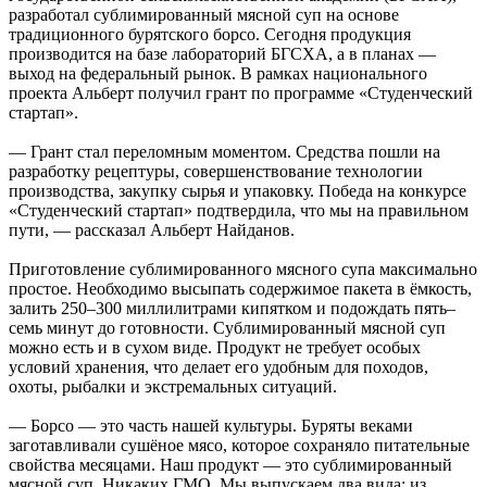
разработал сублимированный мясной суп на основе
традиционного бурятского борсо. Сегодня продукция
производится на базе лабораторий БГСХА, а в планах —
выход на федеральный рынок. В рамках национального
проекта Альберт получил грант по программе «Студенческий
стартап».
— Грант стал переломным моментом. Средства пошли на
разработку рецептуры, совершенствование технологии
производства, закупку сырья и упаковку. Победа на конкурсе
«Студенческий стартап» подтвердила, что мы на правильном
пути, — рассказал Альберт Найданов.
Приготовление сублимированного мясного супа максимально
простое. Необходимо высыпать содержимое пакета в ёмкость,
залить 250–300 миллилитрами кипятком и подождать пять–
семь минут до готовности. Сублимированный мясной суп
можно есть и в сухом виде. Продукт не требует особых
условий хранения, что делает его удобным для походов,
охоты, рыбалки и экстремальных ситуаций.
— Борсо — это часть нашей культуры. Буряты веками
заготавливали сушёное мясо, которое сохраняло питательные
свойства месяцами. Наш продукт — это сублимированный
мясной суп. Никаких ГМО. Мы выпускаем два вида: из