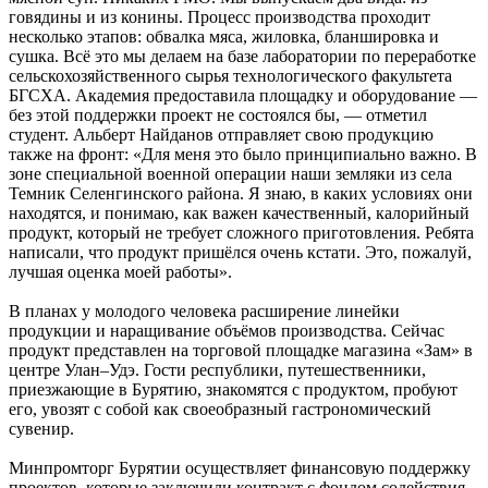
говядины и из конины. Процесс производства проходит
несколько этапов: обвалка мяса, жиловка, бланшировка и
сушка. Всё это мы делаем на базе лаборатории по переработке
сельскохозяйственного сырья технологического факультета
БГСХА. Академия предоставила площадку и оборудование —
без этой поддержки проект не состоялся бы, — отметил
студент. Альберт Найданов отправляет свою продукцию
также на фронт: «Для меня это было принципиально важно. В
зоне специальной военной операции наши земляки из села
Темник Селенгинского района. Я знаю, в каких условиях они
находятся, и понимаю, как важен качественный, калорийный
продукт, который не требует сложного приготовления. Ребята
написали, что продукт пришёлся очень кстати. Это, пожалуй,
лучшая оценка моей работы».
В планах у молодого человека расширение линейки
продукции и наращивание объёмов производства. Сейчас
продукт представлен на торговой площадке магазина «Зам» в
центре Улан–Удэ. Гости республики, путешественники,
приезжающие в Бурятию, знакомятся с продуктом, пробуют
его, увозят с собой как своеобразный гастрономический
сувенир.
Минпромторг Бурятии осуществляет финансовую поддержку
проектов, которые заключили контракт с фондом содействия