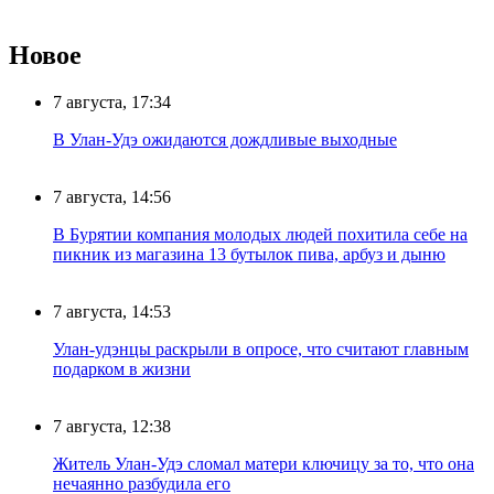
Новое
7 августа, 17:34
В Улан-Удэ ожидаются дождливые выходные
7 августа, 14:56
В Бурятии компания молодых людей похитила себе на
пикник из магазина 13 бутылок пива, арбуз и дыню
7 августа, 14:53
Улан-удэнцы раскрыли в опросе, что считают главным
подарком в жизни
7 августа, 12:38
Житель Улан-Удэ сломал матери ключицу за то, что она
нечаянно разбудила его